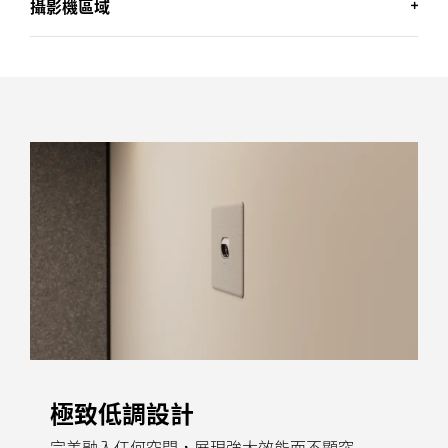
攝影機區域
針對需要看到整個會議室場景的情況，群組檢視會框選
會議室內所有與會者。
專為簡報或單人主講的會議設計，發言者檢視** 會將鏡
* 螢幕畫面為模擬影像
頭鎖定在會議室內的當下發言者身上。
攝影機區域可讓管理員透過左右與深度限制，指定哪些
* 螢幕畫面為模擬影像
人應該或不應該被取景入鏡，藉此消除玻璃牆與大面窗
** 視您的配置而定，若要深入瞭解，請造訪
此處
。
戶外的干擾。
* 螢幕畫面為模擬影像
極致低調設計
完美融入任何空間，展現強大效能而不顯突