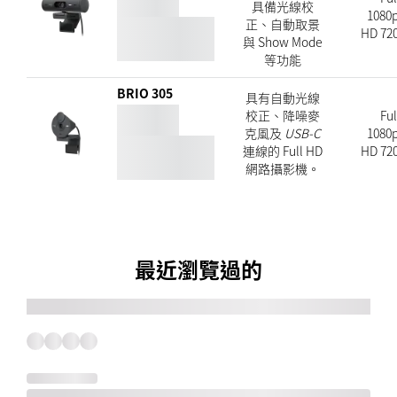
具備光線校
1080p
正、自動取景
HD 720
與 Show Mode
等功能
BRIO 305
具有自動光線
校正、降噪麥
Ful
克風及
USB-C
1080p
連線的 Full HD
HD 720
網路攝影機。
最近瀏覽過的