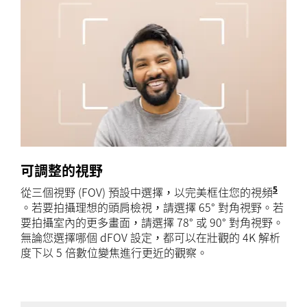
可調整的視野
5
從三個視野 (FOV) 預設中選擇，以完美框住您的視頻
此功能需
。若要拍攝理想的頭肩檢視，請選擇 65° 對角視野。若
要拍攝室內的更多畫面，請選擇 78° 或 90° 對角視野。
無論您選擇哪個 dFOV 設定，都可以在壯觀的 4K 解析
度下以 5 倍數位變焦進行更近的觀察。