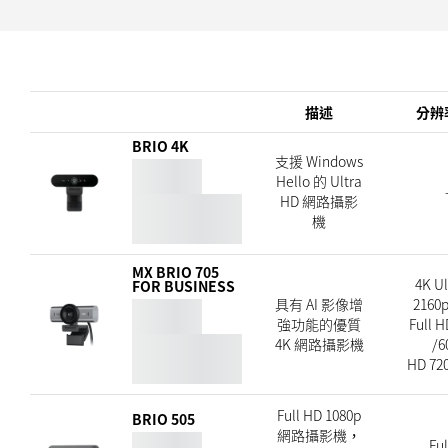
描述
分辨率
BRIO 4K
支援 Windows
Hello 的 Ultra
HD 網路攝影
機
MX BRIO 705
4K Ul
FOR BUSINESS
具有 AI 影像增
2160p
強功能的優質
Full H
4K 網路攝影機
/6
HD 720
Full HD 1080p
BRIO 505
網路攝影機，
Ful