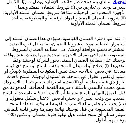
لوجيتك
، والذي يتم دمجه صراحةً هنا بالإشارة ويظل ساريًا بالكامل.
بقدر ما يوجد أي تعارض بين (i) شروط الضمان الممتد وضمان
الأجهزة المحدود من لوجيتك، ستأخذ شروط الضمان الممتد الأولوية؛
(ii) شروط الضمان الممتد والمواد الرقمية أو المطبوعة، ستأخذ
شروط الضمان الممتد الأولوية.
5. عند انتهاء فترة الضمان القياسية، سيؤدي هذا الضمان الممتد إلى
استمرار التغطية بموجب شروط الضمان، بما يعادل فترة التمديد
المشتراة. تخضع موافقة لوجيتك على مطالبة الضمان للشروط
المنصوص عليها في ضمان الأجهزة المحدود من لوجيتك. عند موافقة
لوجيتك على مطالبة الضمان الممتد، يجوز لشركة لوجيتك وفقًا
لتقديرها: (i) إصلاح أو استبدال المنتج بنفس المنتج أو منتج ذي قيمة
معادلة. في بعض الحالات، حيث تصبح المكونات المطلوبة لإصلاح أو
استبدال نفس الطراز غير متاحة، قد تستبدل لوجيتك المنتج بأحدث
طراز ذي قيمة معادلة؛ أو (ii) تقديم استرداد. سيتم حساب الاسترداد
لمنتج معيب كالسعر، باستثناء ضريبة القيمة المضافة، المدفوعة من
قبل العميل النهائي للمنتج بشرط أن (أ) يتم أخذ قيمة استخدام المنتج
المعيب بين وقت الشراء والاسترداد بعين الاعتبار بشكل معقول، و
(ب) يجب ألا يتجاوز مبلغ الاسترداد القيمة السوقية العادلة للمنتج.
القيمة المحسوبة من قبل لوجيتك نهائية وملزمة وغير قابلة للنقاش.
سيتم ضمان أي منتج صلب بديل لبقية فترة الضمان أو ثلاثين (30)
يومًا، أيهما أطول.