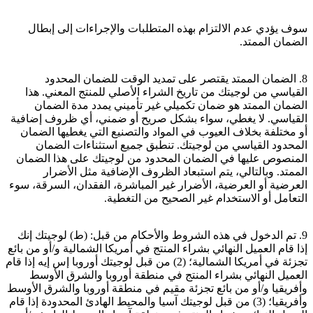
سوف يؤدي عدم الالتزام بهذه المتطلبات والإجراءات إلى إبطال
الضمان الممتد.
8. الضمان الممتد يقتصر على تمديد الوقت للضمان المحدود
القياسي من لوجيتك من تاريخ الشراء الأصلي للمنتج المعني. هذا
الضمان الممتد هو ضمان تكميلي غير تأميني يمدد مدة الضمان
القياسي. لا يغطي، سواء بشكل صريح أو ضمني، أي ظروف إضافية
أو مختلفة بخلاف العيوب في المواد والتصنيع التي يغطيها الضمان
المحدود القياسي من لوجيتك. تنطبق جميع استثناءات الضمان
المنصوص عليها في الضمان المحدود من لوجيتك على هذا الضمان
الممتد. وبالتالي، يتم استبعاد الظروف الإضافية مثل الأضرار
العرضية أو العرضية، الأضرار غير المباشرة، الفقدان، السرقة، سوء
التعامل أو الاستخدام غير الصحيح من التغطية.
9. تم الدخول في هذه الشروط والأحكام من قبل: (ط) لوجيتك إنك
إذا قام العميل النهائي بشراء المنتج في أمريكا الشمالية و/أو من بائع
تجزئة في أمريكا الشمالية؛ (2) من قبل لوجيتك أوروبا إس إيه إذا قام
العميل النهائي بشراء المنتج في منطقة أوروبا والشرق الأوسط
وأفريقيا و/أو من بائع تجزئة مقيم في منطقة أوروبا والشرق الأوسط
وأفريقيا؛ (3) من قبل لوجيتك آسيا والمحيط الهادئ المحدودة إذا قام