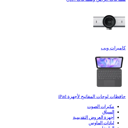
كاميرات ويب
حافظات لوحات المفاتيح لأجهزة ‏iPad
مكبرات الصوت
السباق
أجهزة العروض التقديمية
لبادات الماوس