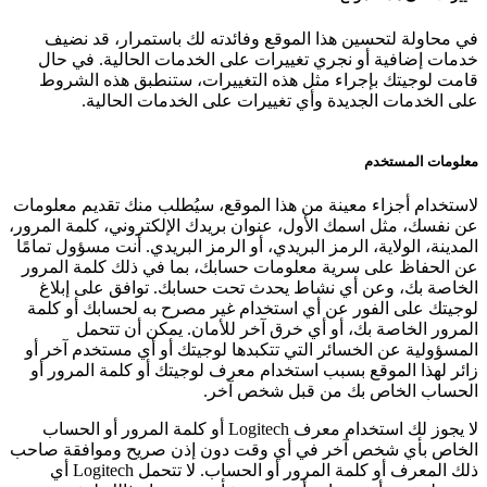
في محاولة لتحسين هذا الموقع وفائدته لك باستمرار، قد نضيف
خدمات إضافية أو نجري تغييرات على الخدمات الحالية. في حال
قامت لوجيتك بإجراء مثل هذه التغييرات، ستنطبق هذه الشروط
على الخدمات الجديدة وأي تغييرات على الخدمات الحالية.
معلومات المستخدم
لاستخدام أجزاء معينة من هذا الموقع، سيُطلب منك تقديم معلومات
عن نفسك، مثل اسمك الأول، عنوان بريدك الإلكتروني، كلمة المرور،
المدينة، الولاية، الرمز البريدي، أو الرمز البريدي. أنت مسؤول تمامًا
عن الحفاظ على سرية معلومات حسابك، بما في ذلك كلمة المرور
الخاصة بك، وعن أي نشاط يحدث تحت حسابك. توافق على إبلاغ
لوجيتك على الفور عن أي استخدام غير مصرح به لحسابك أو كلمة
المرور الخاصة بك، أو أي خرق آخر للأمان. يمكن أن تتحمل
المسؤولية عن الخسائر التي تتكبدها لوجيتك أو أي مستخدم آخر أو
زائر لهذا الموقع بسبب استخدام معرف لوجيتك أو كلمة المرور أو
الحساب الخاص بك من قبل شخص آخر.
لا يجوز لك استخدام معرف Logitech أو كلمة المرور أو الحساب
الخاص بأي شخص آخر في أي وقت دون إذن صريح وموافقة صاحب
ذلك المعرف أو كلمة المرور أو الحساب. لا تتحمل Logitech أي