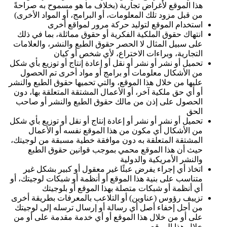
هذا الموقع لأغراض تجارية (بخلاف ما هو مسموح به صراحةً
من قبل مزود تلك المعلومات، أو البرامج، أو المواد الأخرى)
استخدام الموقع لتوليد حركة مرور لمواقع أخرى
انتهاك حقوق الملكية الفكرية أو حقوق مماثلة، بما في ذلك
على سبيل المثال لا الحصر حقوق الطبع والنشر، والعلامات
التجارية، وبراءات الاختراع، لأي شخص أو كيان
تحميل أو نشر أو نشر أو نقل أو إعادة إنتاج أو توزيع بأي شكل
من الأشكال معلومات أو برامج أو مواد أخرى تم الحصول
عليها من خلال هذا الموقع، والتي تحميها حقوق الطبع والنشر
أو أي حق ملكية آخر، أو الأعمال المشتقة المتعلقة بها، دون
الحصول على إذن من مالك حقوق الطبع والنشر أو صاحب
الحق
تحميل أو نشر أو نشر أو إعادة إنتاج أو نقل أو توزيع بأي شكل
من الأشكال أي مكون من هذا الموقع نفسه أو الأعمال
المشتقة المتعلقة به دون موافقة خطية مسبقة من لوجيتك،
حيث أن هذا الموقع محمي بموجب قوانين حقوق الطبع
والنشر الأمريكية والدولية
اتخاذ أي إجراء يفرض عبئًا غير معقول أو كبير بشكل غير
متناسب على بنية هذا الموقع أو أنظمة أو شبكات لوجيتك، أو
أي أنظمة أو شبكات متصلة بهذا الموقع أو بلوجيتك
تزييف رؤوس (عناوين) أو التلاعب بالمعرفات بطريقة أخرى
من أجل إخفاء أصل أي رسالة أو إرسال ترسله إلى لوجيتك
على أو من خلال هذا الموقع أو أي خدمة مقدمة على أو من
خلال هذا الموقع