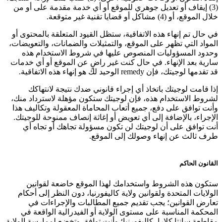
(3) إيقاف أو تعديل جوهري للموقع أو أي خدمة مقدمة على أو من
خلال الموقع، أو (4) مشاكل أو قضايا تقنية غير متوقعة.
في حال تم إنهاء هذه الاتفاقية، ستظل القيود المتعلقة بالمحتوى أو
المواد التي تظهر على الموقع، والتمثيلات والضمانات، والتعويضات،
وحدود المسؤوليات المنصوص عليها في شروط الاستخدام هذه
سارية بعد الإنهاء. في حال كنت غير راضٍ عن الموقع أو أي خدمات
قد تقدمها لوجيتك، فإن remedy الوحيد لك هو إنهاء هذه الاتفاقية.
إذا قامت لوجيتك باتخاذ أي إجراء قانوني ضدك نتيجة لانتهاكك
لشروط الاستخدام هذه، فإن لوجيتك ستكون مؤهلة لاسترداد منك،
وأنت توافق على دفع، جميع أتعاب المحاماة المعقولة وتكاليف هذا
الإجراء، بالإضافة إلى أي تعويض أو إغاثة إنصاف ممنوحة للوجيتك.
أنت توافق على أن لوجيتك لن تكون مسؤولة تجاهك أو تجاه أي
طرف ثالث عن إنهاء وصولك إلى الموقع.
القانون الحاكم
ستكون هذه الشروط واستخدامك لهذا الموقع خاضعة لقوانين
الولايات المتحدة ولقوانين ولاية كاليفورنيا، دون النظر إلى أحكام
تعارض القوانين؛ يجب تقديم جميع المطالبات والإجراءات في
المحكمة المناسبة على مستوى الولاية أو الفيدرالية الواقعة في
مقاطعة سانتا كلارا، كاليفورنيا؛ وأنت توافق وتخضع لممارسة الولاية