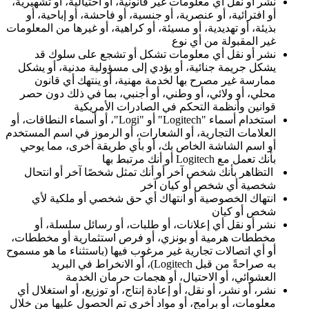
نشر أو نقل أي معلومات غير قانونية، أو احتيالية، أو تشهيرية،
أو افترائية، أو عنصرية، أو جنسية، أو فاحشة، أو إباحية، أو
بذيئة، أو تهديدية، أو مسيئة، أو كراهية، أو غيرها من المعلومات
غير المقبولة من أي نوع
نشر أو نقل أي معلومات تشكل أو تشجع على سلوك قد
يشكل جريمة جنائية، أو يؤدي إلى مسؤولية مدنية، أو يشكل
ممارسة غير مصرح بها لخدمة مهنية، أو ينتهك أي قانون
محلي، أو ولائي، أو وطني، أو أجنبي، بما في ذلك دون حصر
قوانين وأنظمة التحكم في الصادرات الأمريكية
استخدام أسماء "Logitech" أو "Logi"، أو أسماء النطاقات، أو
العلامات التجارية، أو الشعارات، أو الرموز في اسم المستخدم
أو اسم الشاشة الخاص بك، أو بأي طريقة أخرى، مما يوحي
بأنك تعمل مع Logitech أو أنك مرتبط بها
التظاهر بأنك شخص آخر أو أنك تمثل شخصًا آخر أو انتحال
شخصية أي شخص أو كيان آخر
انتهاك الخصوصية أو انتهاك أي حق شخصي أو ملكية لأي
شخص أو كيان
نشر أو نقل أي إعلانات، أو طلبات، أو رسائل سلسلة، أو
مخططات هرمية أو بونزي، أو فرص استثمارية أو مخططات،
أو أي اتصالات تجارية غير مرغوب فيها (باستثناء ما هو مسموح
به صراحةً من قبل Logitech)، أو الانخراط في البريد
العشوائي، أو الاحتيال، أو هجمات حرمان الخدمة
نشر، أو نشر، أو نقل، أو إعادة إنتاج، أو توزيع، أو استغلال أي
معلومات، أو برامج، أو مواد أخرى تم الحصول عليها من خلال