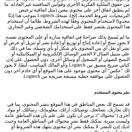
من حقوق الملكية الفكرية الأخرى وقوانين المنافسة غير العادلة. ما
لم ينطبق اتفاق آخر على محتوى معين (مثل اتفاقية ترخيص
البرمجيات، شروط الخدمة، إلخ)، تمنحك Logitech بموجب هذا إذنًا
محدودًا لاستخدام المحتوى وفقًا لهذه الشروط، طالما أن استخدام
هذا المحتوى يقتصر فقط على استخدامك الشخصي وغير التجاري.
ما لم يُسمح بذلك صراحةً في اتفاقية سارية أو على المحتوى نفسه،
لا يجوز نسخ أو إعادة إنتاج أو توزيع أو إعادة نشر أو تنزيل أو عرض أو
نشر أو نقل أي من المحتوى بأي شكل أو بأي وسيلة، بما في ذلك
على سبيل المثال لا الحصر الوسائل الإلكترونية أو الميكانيكية أو
النسخ الضوئي أو التسجيل أو وسائل أخرى، دون الحصول على إذن
كتابي صريح مسبق من Logitech و/أو المالك المناسب. أيضًا، لا يجوز
لك "عكس" أي محتوى موجود على هذا الموقع أو أي خادم آخر دون
الحصول على موافقة خطية مسبقة صريحة من Logitech.
نشر محتوى المستخدم
قد تسمح لك بعض المناطق في هذا الموقع بنشر المحتوى، بما في
ذلك تجاربك، نصائحك، توصياتك، آرائك، معلوماتك، رسائلك، أو مواد
أخرى ("محتواك"). يرجى أن تكون على علم بأن هذه المناطق عامة
وليست سرية. يمكنك فقط نشر محتواك في المناطق العامة وحيث
لديك إذن للنشر. لا يمكنك نشر أي محتوى ينتهك هذه الشروط أو