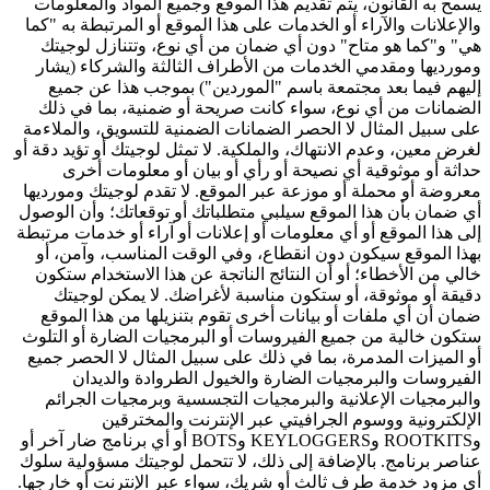
يسمح به القانون، يتم تقديم هذا الموقع وجميع المواد والمعلومات
والإعلانات والآراء أو الخدمات على هذا الموقع أو المرتبطة به "كما
هي" و"كما هو متاح" دون أي ضمان من أي نوع، وتتنازل لوجيتك
ومورديها ومقدمي الخدمات من الأطراف الثالثة والشركاء (يشار
إليهم فيما بعد مجتمعة باسم "الموردين") بموجب هذا عن جميع
الضمانات من أي نوع، سواء كانت صريحة أو ضمنية، بما في ذلك
على سبيل المثال لا الحصر الضمانات الضمنية للتسويق، والملاءمة
لغرض معين، وعدم الانتهاك، والملكية. لا تمثل لوجيتك أو تؤيد دقة أو
حداثة أو موثوقية أي نصيحة أو رأي أو بيان أو معلومات أخرى
معروضة أو محملة أو موزعة عبر الموقع. لا تقدم لوجيتك ومورديها
أي ضمان بأن هذا الموقع سيلبي متطلباتك أو توقعاتك؛ وأن الوصول
إلى هذا الموقع أو أي معلومات أو إعلانات أو آراء أو خدمات مرتبطة
بهذا الموقع سيكون دون انقطاع، وفي الوقت المناسب، وآمن، أو
خالي من الأخطاء؛ أو أن النتائج الناتجة عن هذا الاستخدام ستكون
دقيقة أو موثوقة، أو ستكون مناسبة لأغراضك. لا يمكن لوجيتك
ضمان أن أي ملفات أو بيانات أخرى تقوم بتنزيلها من هذا الموقع
ستكون خالية من جميع الفيروسات أو البرمجيات الضارة أو التلوث
أو الميزات المدمرة، بما في ذلك على سبيل المثال لا الحصر جميع
الفيروسات والبرمجيات الضارة والخيول الطروادة والديدان
والبرمجيات الإعلانية والبرمجيات التجسسية وبرمجيات الجرائم
الإلكترونية ووسوم الجرافيتي عبر الإنترنت والمخترقين
وROOTKITS وKEYLOGGERS وBOTS أو أي برنامج ضار آخر أو
عناصر برنامج. بالإضافة إلى ذلك، لا تتحمل لوجيتك مسؤولية سلوك
أي مزود خدمة طرف ثالث أو شريك، سواء عبر الإنترنت أو خارجها.