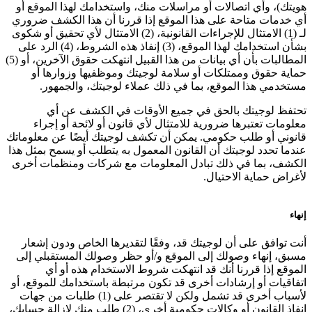
هويتك)، وأي اتصالات أو مراسلات منك، واستخدامك لهذا الموقع أو
أي خدمات متاحة على هذا الموقع إذا قررنا أن هذا الكشف ضروري
لـ (1) الامتثال للإجراءات القانونية، (2) الامتثال لأي تحقيق أو شكوى
بشأن استخدامك لهذا الموقع، (3) إنفاذ هذه الشروط، (4) الرد على
المطالبات بأن أي بيانات من هذا القبيل انتهكت حقوق الآخرين، أو (5)
حماية حقوق وممتلكات أو سلامة لوجيتك وموظفيها وزوارها أو
مستخدمي هذا الموقع، بما في ذلك عملاء لوجيتك، والجمهور.
تحتفظ لوجيتك بالحق في جميع الأوقات في الكشف عن أي
معلومات تعتبرها ضرورية للامتثال لأي قانون أو لائحة أو إجراء
قانوني أو طلب حكومي. يمكن أن تكشف لوجيتك أيضًا عن معلوماتك
عندما تحدد لوجيتك أن القانون المعمول به يتطلب أو يسمح بمثل هذا
الكشف، بما في ذلك تبادل المعلومات مع شركات ومنظمات أخرى
لأغراض حماية الاحتيال.
إنهاء
أنت توافق على أن لوجيتك قد، وفقًا لتقديرها الخاص ودون إشعار
مسبق، إنهاء وصولك إلى الموقع و/أو حظر وصولك المستقبلي إلى
الموقع إذا قررنا أنك قد انتهكت شروط الاستخدام هذه أو أي
اتفاقيات أو إرشادات أخرى قد تكون مرتبطة باستخدامك للموقع، أو
لأسباب أخرى قد تشمل ولكن لا تقتصر على (1) طلبات من جهات
إنفاذ القانون أو وكالات حكومية أخرى، (2) طلب منك لإزالة حسابك،