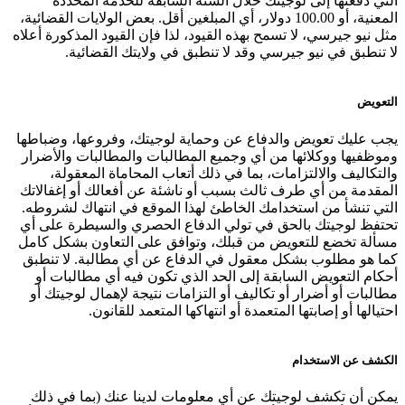
التي دفعتها إلى لوجيتك خلال السنة السابقة للخدمة المحددة
المعنية، أو 100.00 دولار، أي المبلغين أقل. بعض الولايات القضائية،
مثل نيو جيرسي، لا تسمح بهذه القيود، لذا فإن القيود المذكورة أعلاه
لا تنطبق في نيو جيرسي وقد لا تنطبق في ولايتك القضائية.
التعويض
يجب عليك تعويض والدفاع عن وحماية لوجيتك، وفروعها، وضباطها
وموظفيها ووكلائها من أي وجميع المطالبات والمطالبات والأضرار
والتكاليف والالتزامات، بما في ذلك أتعاب المحاماة المعقولة،
المقدمة من أي طرف ثالث بسبب أو ناشئة عن أفعالك أو إغفالاتك
التي تنشأ من استخدامك الخاطئ لهذا الموقع في انتهاك لشروطه.
تحتفظ لوجيتك بالحق في تولي الدفاع الحصري والسيطرة على أي
مسألة تخضع للتعويض من قبلك، وتوافق على التعاون بشكل كامل
كما هو مطلوب بشكل معقول في الدفاع عن أي مطالبة. لا تنطبق
أحكام التعويض السابقة إلى الحد الذي تكون فيه أي مطالبات أو
مطالبات أو أضرار أو تكاليف أو التزامات نتيجة لإهمال لوجيتك أو
احتيالها أو إصابتها المتعمدة أو انتهاكها المتعمد للقانون.
الكشف عن الاستخدام
يمكن أن تكشف لوجيتك عن أي معلومات لدينا عنك (بما في ذلك