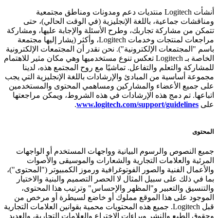
أنشأت Logitech منتديات دعم ومدونات ومناطق مجتمعية
ومناقشات جماعية، باللغة الإنجليزية (في الوقت الحالي)، حتى
تتمكن من مشاركة تجاربك، وطرح الأسئلة والإجابة عليها، ومشاركة
مراجعات لمنتجات وخدمات Logitech، وأكثر (يشار إليها مجتمعة
باسم "المجتمعات الإلكترونية"). نحن نقدر أن المجتمعات الإلكترونية
الخاصة بـ Logitech تعكس تنوع مستخدميها وهي مكان مثير للاهتمام
للمشاركة والتعلم والتفاعل. تماشيًا مع روح المجتمع هذه، لدينا
مجموعة أساسية من المبادئ والإرشادات باللغة الإنجليزية التي يجب
على جميع الأعضاء والمشاركين ومساهمي المحتوى والمستخدمين
اتباعها. تم دمج هذه الإرشادات في هذه الشروط، ويمكن مراجعتها
على
www.logitech.com/support/guidelines
.
المحتوى
جميع النصوص والرسوم البيانية وواجهات المستخدم أو الواجهات
المرئية والعلامات التجارية والشعارات والموسيقى والأصوات
والأعمال الفنية والصور الفوتوغرافية ورموز الكمبيوتر ("المحتوى")،
بما في ذلك على سبيل المثال لا الحصر التصميم والبنية والاختيار
والتنسيق والتعبير و"المظهر والإحساس" وترتيب هذا المحتوى،
الموجود على هذا الموقع مملوك أو خاضع لسيطرة أو مرخص من
قبل Logitech. جميع هذه المحتويات محمية بقوانين العلامات التجارية
وحقوق الطبع والنشر وبراءات الاختراع والعلامات التجارية، والعديد