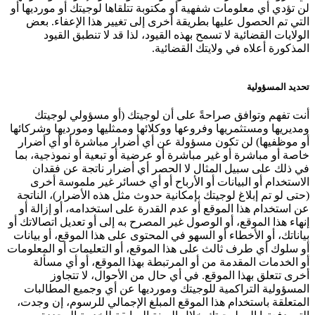
لن تؤدي أي معلومات شفهية أو مكتوبة تتلقاها لوجيتك أو مورديها أو
التي تم الحصول عليها بطريقة أخرى إلى تغيير هذا الإعفاء. بعض
الولايات القضائية لا تسمح بهذه القيود، لذا قد لا تنطبق القيود
المذكورة أعلاه في ولايتك القضائية.
تحديد المسؤولية
أنت تفهم وتوافق صراحةً على أن لوجيتك (أو مسؤولي لوجيتك
ومديريها ومستثمريها وفروعها ووكلائها وممثليها ومورديها وشركائها
أو موظفيها) لن تكون مسؤولة عن أي أضرار مباشرة أو أي أضرار
خاصة أو مباشرة أو غير مباشرة أو عرضية أو تبعية أو نموذجية، بما
في ذلك على سبيل المثال لا الحصر أي أضرار ناتجة عن فقدان
الاستخدام أو البيانات أو الأرباح أو أي خسائر غير ملموسة أخرى
(حتى لو تم إبلاغ لوجيتك بإمكانية حدوث مثل هذه الأضرار)، الناتجة
عن استخدام هذا الموقع أو عدم القدرة على استخدامه، أو إزالة أو
إنهاء هذا الموقع، أو الوصول غير المصرح به إلى أو تعديل اتصالاتك أو
بياناتك، أو الأخطاء أو السهو في المحتوى على هذا الموقع، أو بيانات
أو سلوك أي طرف ثالث على هذا الموقع، أو التعليمات أو المعلومات
أو الخدمات المقدمة من أو المرتبطة بهذا الموقع، أو أي مسألة
أخرى تتعلق بهذا الموقع. في أي حال من الأحوال، لا تتجاوز
المسؤولية التراكمية للوجيتك ومورديها عن أي وجميع المطالبات
المتعلقة باستخدام هذا الموقع المبلغ الإجمالي للرسوم، إن وجدت،