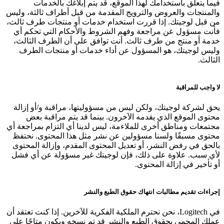
فيما يتعلق باستخدامك لهذا الموقع، قد يتم إبلاغك بالخدمات
والمنتجات والعروض والترويج المقدمة من قبل أطراف ثالثة، وليس
من قبل لوجيتك. إذا قررت استخدام خدمات أو منتجات طرف ثالث،
فأنت مسؤول عن مراجعة وفهم الشروط والأحكام التي تحكم أي
خدمة أو منتج من طرف ثالث. أنت توافق على أن الطرف الثالث،
وليس لوجيتك، هو المسؤول عن أداء خدمات أو منتجات الطرف
الثالث.
لا واجب للمراقبة
يحق لشركة لوجيتك، ولكن ليس من مسؤوليتها، مراقبة و/أو إزالة
محتوى الموقع الذي يقدمه الآخرون. بينما قد يتم مراقبة بعض
مجتمعات ومناطق أخرى للملاءمة، ليس لدينا أي التزام بمراجعة أي
محتوى مسبقًا ولسنا مسؤولين عن نشر مثل هذا المحتوى. نحتفظ
بالحق في رفض النشر، أو تعديل المحتوى المقدم، وإزالة المحتوى
لأي سبب. علاوة على ذلك، فإن لوجيتك غير مسؤولة عن أي فشل
أو تأخير في إزالة المحتوى.
إجراءات تقديم مطالبات انتهاك حقوق الطبع والنشر
في Logitech، نحن نحترم الملكية الفكرية للآخرين. إذا كنت تعتقد أن
عملك المحمي بحقوق الطبع والنشر قد تم نسخه ويكون متاحًا على