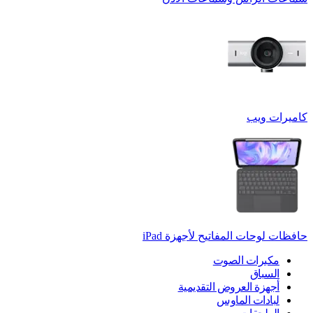
كاميرات ويب
حافظات لوحات المفاتيح لأجهزة ‏iPad
مكبرات الصوت
السباق
أجهزة العروض التقديمية
لبادات الماوس