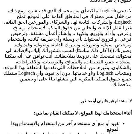
حقوق أي طرف ثالث.
لا تدعي Logitech ملكية أي من محتواك الذي قد تنشره. ومع ذلك،
من خلال نشر محتواك في المناطق العامة على الموقع، تمنح
Logitech، والشركات التابعة لها، والشركاء، والموزعين الحق الدائم،
غير القابل للإلغاء، والخالي من حقوق الملكية لاستخدام، ونسخ،
وعرض، وأداء، وتوزيع، وتكييف، وإنشاء أعمال مشتقة، وترخيص
فرعي، والترويج لمحتواك بأي وسيلة وأي طريقة كانت، واستخدام
وترخيص اسمك، وصورتك، وسيرتك الذاتية، وصوتك، وفيديوك،
وصورتك (إذا كان ذلك مناسبًا) لنسب منشوراتك إليك. بالإضافة إلى
محتواك، نشجعك على تزويدنا بملاحظاتك. أنت توافق على أنه يمكننا
استخدام جميع التعليقات، والنصائح، والتوصيات، والاقتراحات،
والشكاوى، وغيرها من الملاحظات التي تقدمها المتعلقة بهذا الموقع،
ومنتجات Logitech و/أو خدماتها، دون أي قيود، وأن Logitech ستملك
جميع حقوق الملكية الفكرية التي ننشئها بناءً على أو تضمين
ملاحظاتك.
لا استخدام غير قانوني أو محظور
أثناء استخدامك لهذا الموقع، لا يمكنك القيام بما يلي:
تقييد أو منع أي مستخدم آخر من استخدام والاستمتاع بهذا
الموقع