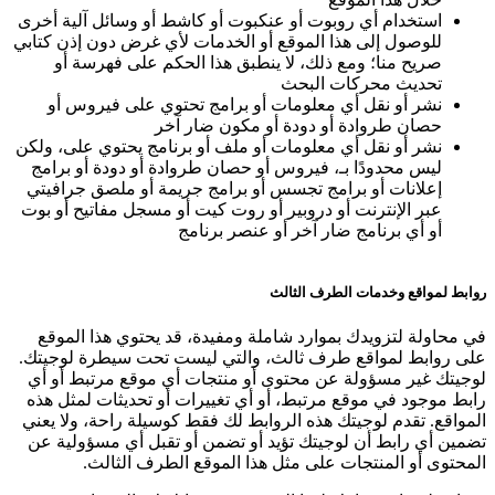
استخدام أي روبوت أو عنكبوت أو كاشط أو وسائل آلية أخرى
للوصول إلى هذا الموقع أو الخدمات لأي غرض دون إذن كتابي
صريح منا؛ ومع ذلك، لا ينطبق هذا الحكم على فهرسة أو
تحديث محركات البحث
نشر أو نقل أي معلومات أو برامج تحتوي على فيروس أو
حصان طروادة أو دودة أو مكون ضار آخر
نشر أو نقل أي معلومات أو ملف أو برنامج يحتوي على، ولكن
ليس محدودًا بـ، فيروس أو حصان طروادة أو دودة أو برامج
إعلانات أو برامج تجسس أو برامج جريمة أو ملصق جرافيتي
عبر الإنترنت أو دروبير أو روت كيت أو مسجل مفاتيح أو بوت
أو أي برنامج ضار آخر أو عنصر برنامج
روابط لمواقع وخدمات الطرف الثالث
في محاولة لتزويدك بموارد شاملة ومفيدة، قد يحتوي هذا الموقع
على روابط لمواقع طرف ثالث، والتي ليست تحت سيطرة لوجيتك.
لوجيتك غير مسؤولة عن محتوى أو منتجات أي موقع مرتبط أو أي
رابط موجود في موقع مرتبط، أو أي تغييرات أو تحديثات لمثل هذه
المواقع. تقدم لوجيتك هذه الروابط لك فقط كوسيلة راحة، ولا يعني
تضمين أي رابط أن لوجيتك تؤيد أو تضمن أو تقبل أي مسؤولية عن
المحتوى أو المنتجات على مثل هذا الموقع الطرف الثالث.