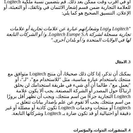
أو في أقرب وقت ممكن بعد ذلك. قم بتضمين نسبة ملكية Logitech
للعلامة التجارية ضمن قسم إشعار الائتمان في وثائقك، أو التعبئة، أو
الإعلان. التنسيق الصحيح هو كما يلي:
"Logitech وLogi وشعاراتهم عبارة عن علامات تجارية أو علامات
تجارية مسجلة لشركة Logitech Europe S.A. و/ أو الشركات التابعة
لها في الولايات المتحدة و/ أو بلدان أخرى."
3. الامتثال
يمكنك أن تذكر، إذا كان ذلك صحيحًا، أن منتج Logitech متوافق مع
منتجك باستخدام عبارة مناسبة، مثل "للاستخدام مع"، "لـ"، أو
"يعمل مع"، طالما أن أي شيء في طريقة استخدامك لن يخلق
ارتباكًا حول المصدر أو الشركة المصنعة. يجب ألا يكون علامة
Logitech التجارية جزءًا من اسم منتجك، ويجب أن تظهر أقل بروزًا
من اسم منتجك. يجب ألا تقوم عن علم بإصدار بيانات تتعلق بـ
Logitech أو منتجات وخدمات Logitech تكون كاذبة أو مضللة أو غير
دقيقة أو احتيالية أو قد تكون ضارة بـ Logitech وشركاتها التابعة.
4. المنشورات، الندوات، والمؤتمرات