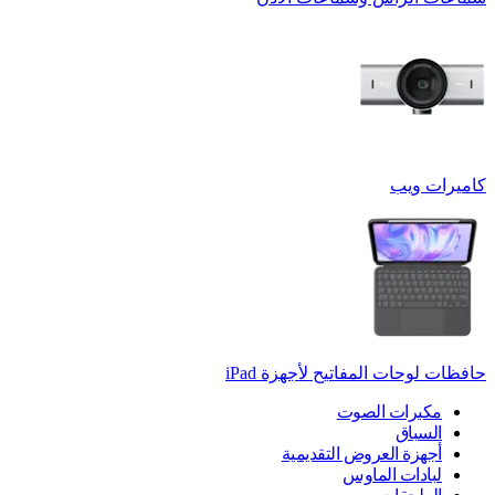
كاميرات ويب
حافظات لوحات المفاتيح لأجهزة ‏iPad
مكبرات الصوت
السباق
أجهزة العروض التقديمية
لبادات الماوس