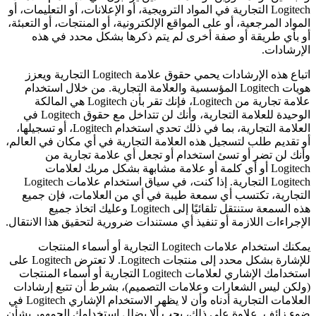
Logitech التجارية في المواد الترويجية، أو الإعلانات، أو التعليمات، أو
المواد المرجعية، أو على المواقع الإلكترونية، أو المنتجات، أو التعبئة،
أو بأي طريقة أو صفة أخرى لم يتم ذكرها بشكل محدد في هذه
الإرشادات.
اتباع هذه الإرشادات يحمي حقوق علامة Logitech التجارية ويعزز
هويات Logitech المؤسسية والعلامة التجارية. من خلال استخدام
علامة تجارية من Logitech، فإنك تقر بأن Logitech هي المالكة
الوحيدة للعلامة التجارية، وأنك لن تتداخل مع حقوق Logitech في
العلامة التجارية، بما في ذلك تحدي استخدام Logitech، أو تسجيلها،
أو تقديم طلب لتسجيل هذه العلامة التجارية في أي مكان في العالم،
وأنك لن تضر أو تسئ استخدام أو تجعل أي علامة تجارية من
Logitech أو أي كلمة أو علامة مشابهة بشكل مربك لعلامات
Logitech التجارية. إذا كنت، في سياق استخدام علامات Logitech
التجارية، تكتسب أي سمعة طيبة في أي من العلامات، فإن جميع
هذه السمعة ستنتقل تلقائيًا إلى Logitech وعليك اتخاذ جميع
الإجراءات اللازمة أو تنفيذ أي مستندات ضرورية لتحقيق هذا الانتقال.
يمكنك استخدام علامات Logitech التجارية أو أسماء المنتجات
للإشارة بشكل محدد إلى منتجات Logitech. لا تعترض Logitech على
استخدامك الإشاري لعلامات Logitech التجارية أو أسماء المنتجات
(ولكن ليس الشعارات وعلامات التصميم)، بشرط أن تتبع إرشادات
العلامات التجارية أدناه وأن لا يظهر الاستخدام الإشاري Logitech في
ضوء زائف. علاوة على ذلك، يجب ألا يضلل استخدامك الجمهور بشأن