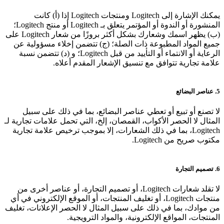
يمكنك الإشارة إلى Logitech ومنتجات Logitech إذا (أ) كانت
المنشورة أو الندوة أو المؤتمر يتعلق بـ Logitech أو منتج Logitech؛
(ب) يظهر اسمك وشعارك بشكل أكثر بروزًا من شعار Logitech على
جميع المواد المطبوعة ذات الصلة؛ (ج) تتضمن إخلاء مسؤولية عن
الرعاية أو الانتماء أو التأييد من قبل Logitech؛ و (د) تتضمن نسبة
علامة تجارية تتوافق مع تنسيق الإشعار المقدم أعلاه.
5. عناصر البضائع
لا تصنع أو تبيع أو تعطي عناصر البضائع، بما في ذلك على سبيل
المثال لا الحصر الأكواب، القمصان، إلخ، التي تحمل علامات تجارية لـ
Logitech، بما في ذلك الشعارات، إلا بموجب ترخيص علامة تجارية
مكتوب صريح من Logitech.
6. تصميم التجارة
لا تقلد شعارات Logitech، أو تصميم التجارة، أو عناصر أخرى من
منتجات Logitech، أو تغليف المنتجات، أو الموقع الإلكتروني في أي
من موادك، بما في ذلك على سبيل المثال لا الحصر الإعلانات، تغليف
المنتجات، المواقع الإلكترونية، والمواد الترويجية.