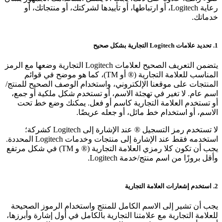
رعاية Logitech، أو ارتباطها، أو تأييدها لشركتك، أو منتجاتك، أو
خدماتك.
1. تحديد علامات Logitech التجارية بشكل صحيح
يتضمن التعريف الصحيح لعلامات Logitech التجارية وضعها مع الرمز
المناسب للعلامة التجارية (® أو TM)، كما هو موضح في قوائم
المنتجات على موقعنا الإلكتروني، واستخدام الوصف الصحيح للمنتج/
اسم عام. لا تغير في تهجئة الاسم، أو تستخدم شكل ملكية أو جمع،
أو تستخدم العلامة التجارية كاسم أو فعل. يمكنك وضع خط تحت
الاسم، أو استخدام خط مائل، أو جعله عريضًا.
لا تستخدم رمز التسجيل ® عند الإشارة إلى Logitech كشركة؛
استخدمه فقط عند الإشارة إلى منتجات وخدمات Logitech المحددة.
يجب أن تكون كلا رمزي العلامة التجارية (® و TM) في شكل مرتفع
وأقل بروزًا من اسم منتج/خدمة Logitech.
2. استخدم إشعارات العلامة التجارية
يجب أن تشير إلى الاسم الكامل للمنتج واستخدام الرموز الصحيحة
للعلامة التجارية مع علامتنا التجارية بالكامل في أول إشارة وأبرزها،