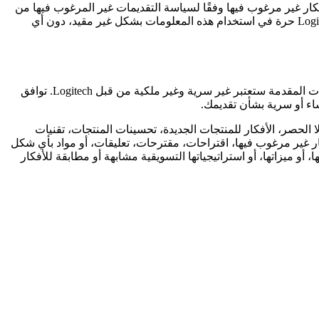
نتجات Logitech الحالية، يمكنك الاتصال بفريق الدعم عبر https://support.logi.com. لا تتضمن أي أفكار غير مرغوب فيها وفقًا لسياسة التقديمات غير المرغوب فيها من
Logitech (الموضحة أدناه) إلى فريق الدعم لدينا. أي ملاحظات تقدمها لشركة Logitech، أو لموظفيها ستعتبر غير سرية وغير ملكية. تكون Logitech حرة في استخدام هذه المعلومات بشكل غير مقيد، دون أي
إذا كنت ترغب في تقديم ملاحظات، أفكار للمنتجات، أي معلومات أو أفكار غير مرغوب فيها إلى Logitech، فإنك توافق على أن جميع المعلومات المقدمة ستعتبر غير سرية وغير ملكية من قبل Logitech. توافق
يل المثال لا الحصر، الأفكار للمنتجات الجديدة، تحسينات المنتجات، تقنيات
ر غير مرغوب فيها، اقتراحات، مقترحات، تعليقات، أو مواد بأي شكل
L. الغرض من هذه السياسة هو تجنب أي سوء فهم أو نزاعات محتملة عندما قد تبدو منتجات Logitech، أو خدماتها، أو ميزاتها، أو استراتيجياتها التسويقية مشابهة أو مطابقة للأفكار