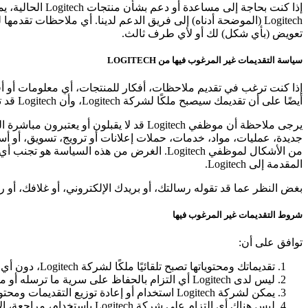
تعويض (بأي شكل) لك أو لأي طرف ثالث.
سياسة التقديمات غير المرغوب فيها من LOGITECH
أيضًا على أن تقديمك سيصبح ملكًا لشركة Logitech، وأن Logitech قد تستخدم تقديمك لأي غرض، وأن Logitech لن توقع على اتفاقية عدم إفشاء أو سرية بشأن تقديمك.
يرجى ملاحظة أن موظفي Logitech قد لا يق
جديدة، عمليات، مواد، خدمات، حملات إعلانات أو ترويج، تسويق، أو أ
المقدمة إلى Logitech.
بغض النظر عما قد تقوله رسالتك، أو بريدك الإلكتروني، أو غلافك، أو 
شروط التقديمات غير المرغوب فيها
توافق على أن:
تقديماتك ومحتوياتها تصبح تلقائيًا ملكًا لشركة Logitech، دون أي تعويض (بأي شكل) لك أو لأي طرف ثالث.
ليس لدى Logitech أي التزام بالحفاظ على سرية ما ترسله أو ملكيته، ولن تكون مسؤولة عن أي استخدام أو كشف عن ما ترسله.
يمكن لشركة Logitech استخدام أو إعادة توزيع التقديمات ومحتوياتها لأي غرض كان، تجاري أو غيره، دون أي قيود أو التزامات إشعار.
ليس هناك أي التزام على شركة Logitech باستخدام، مراجعة، الاحتفاظ، الاعتراف، أو إرجاع التقديم أو أي مواد ذات صلة.