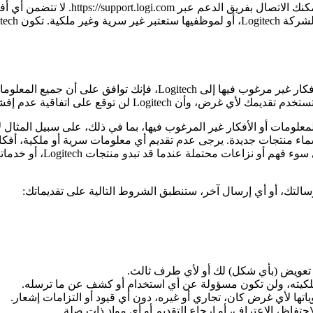
إذا كنت بحاجة إلى مساعدة أو دعم بشأن م
بلون أو يعتبرون مباشرة المعلومات أو الأفكار غير المرغوب فيها، بما في ذلك، على سب
سماء منتجات جديدة. يرجى عدم تقديم أي معلومات سرية أو ملكية، أفكا
من الأشكال لموظفي ogitech
رسالتك، أو أي إرسال آخر، ستنطبق الشروط التالية على تقديماتك: