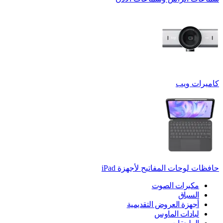
كاميرات ويب
حافظات لوحات المفاتيح لأجهزة ‏iPad
مكبرات الصوت
السباق
أجهزة العروض التقديمية
لبادات الماوس