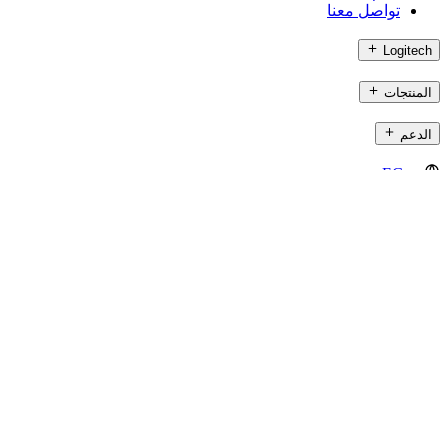
تواصل معنا
Logitech
المنتجات
الدعم
EG,ar
©2026 Logitech. جميع الحقوق محفوظة.
شروط الاستخدام
سياسة الخصوصية
إعدادات ملفات تعريف الارتباط
Logitech