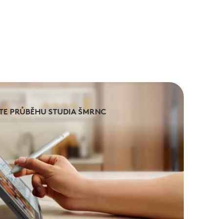
TE PRŮBĚHU STUDIA ŠMRNC
TE PRŮBĚHU STUDIA ŠMRNC