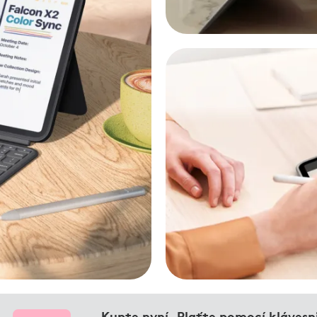
OCHRANA
Kupte nyní. Plaťte pomocí kláves