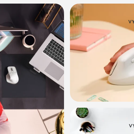
V
V
M APPLE
V
V