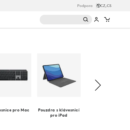
Podpora
CZ,CS
esnice pro Mac
Pouzdra s klávesnicí
Digitální pera
pro iPad