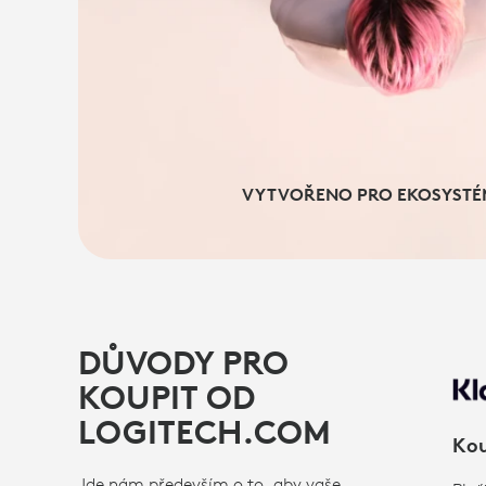
VYTVOŘENO PRO EKOSYSTÉ
DŮVODY PRO
KOUPIT OD
LOGITECH.COM
Kou
Jde nám především o to, aby vaše