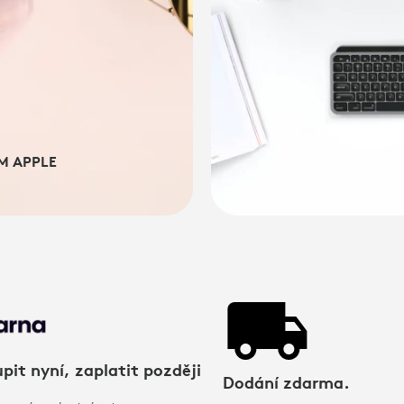
M APPLE
pit nyní, zaplatit později
Dodání zdarma.