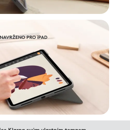
NAVRŽENO PRO iPAD
NAVRŽENO PRO iPAD
nice Klarna svým vlastním tempem.