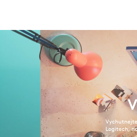
V
Vychutnejte 
Logitech, n