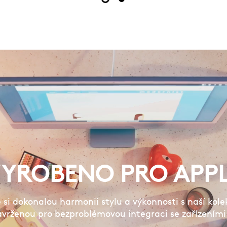
YROBENO PRO APP
si dokonalou harmonii stylu a výkonnosti s naší kol
avrženou pro bezproblémovou integraci se zařízeními