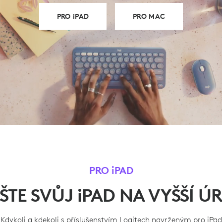
PRO iPAD
PRO MAC
PRO iPAD
ŠTE SVŮJ iPAD NA VYŠŠÍ Ú
Kdykoli a kdekoli s příslušenstvím Logitech navrženým pro iPad