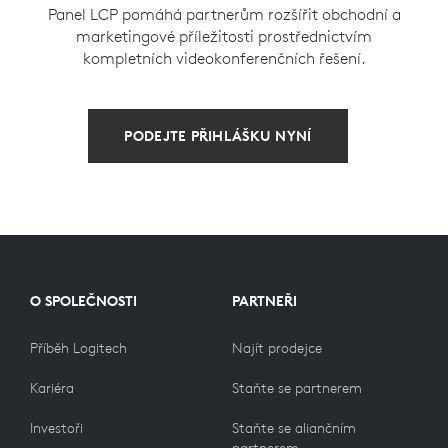
Panel LCP pomáhá partnerům rozšířit obchodní a
marketingové příležitosti prostřednictvím
kompletních videokonferenčních řešení.
PODEJTE PŘIHLÁŠKU NYNÍ
O SPOLEČNOSTI
PARTNEŘI
Příběh Logitech
Najít prodejce
Kariéra
Staňte se partnerem
Investoři
Staňte se aliančním