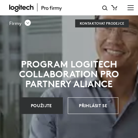
VIDEOKONFERENČNÍ
ŘEŠENÍ
Firmy
KONTAKTOVAT PRODEJCE
OD
PARTNERŮ
LOGITECH
PROGRAM LOGITECH
COLLABORATION PRO
PARTNERY ALIANCE
POUŽIJTE
PŘIHLÁSIT SE