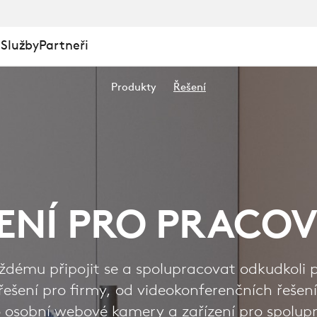
 Služby
Partneři
Produkty
Řešení
ENÍ PRO PRACOV
dému připojit se a spolupracovat odkudkoli 
řešení pro firmy, od videokonferenčních řešen
o osobní webové kamery a zařízení pro spolup