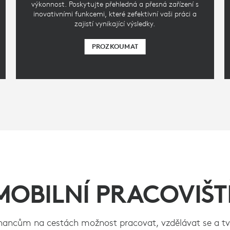
výkonnost. Poskytujte přehledná a přesná zařízení s
inovativními funkcemi, které zefektivní vaši práci a
zajistí vynikající výsledky.
PROZKOUMAT
MOBILNÍ PRACOVIŠT
ancům na cestách možnost pracovat, vzdělávat se a tvo