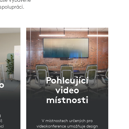
spolupráci.
Pohlcující
o
video
místnosti
g
íč
V místnostech určených pro
cí
videokonference umožňuje design