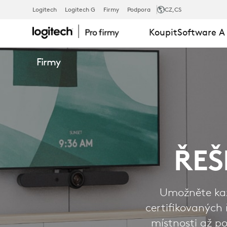
ŘEŠENÍ
Logitech
Logitech G
Firmy
Podpora
CZ
,CS
Koupit
Software A
PRO
Firmy
FIRMY
ŘEŠ
Umožněte kaž
certifikovaných 
místnosti až p