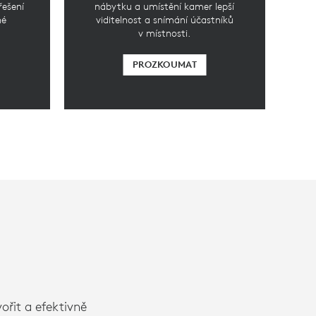
řešení
nábytku a umístění kamer lepší
né
viditelnost a snímání účastníků
v místnosti.
PROZKOUMAT
ořit a efektivně