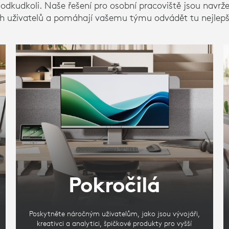
odkudkoli. Naše řešení pro osobní pracoviště jsou navrž
h uživatelů a pomáhají vašemu týmu odvádět tu nejlepší
Pokročilá
Poskytněte náročným uživatelům, jako jsou vývojáři,
kreativci a analytici, špičkové produkty pro vyšší