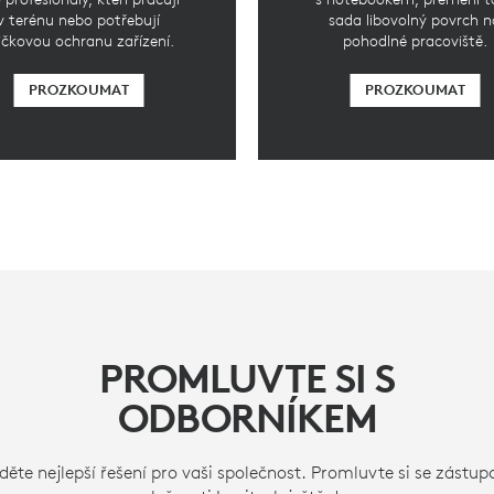
v terénu nebo potřebují
sada libovolný povrch n
ičkovou ochranu zařízení.
pohodlné pracoviště.
PROZKOUMAT
PROZKOUMAT
PROMLUVTE SI S
ODBORNÍKEM
děte nejlepší řešení pro vaši společnost. Promluvte si se zástu