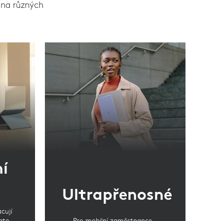
t na různých
ní
Ultrapřenosné
cují
ato
Pro mobilní zaměstnance –