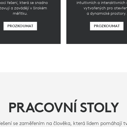
cí řešení, která se snadno
intuitivních a interaktivních 
tavují a zavádějí v širokém
vytvořených pro otevře
měřítku.
a dynamické prostory.
PROZKOUMAT
PROZKOUMAT
PRACOVNÍ STOLY
ešení se zaměřením na člověka, která lidem pomáhají tv