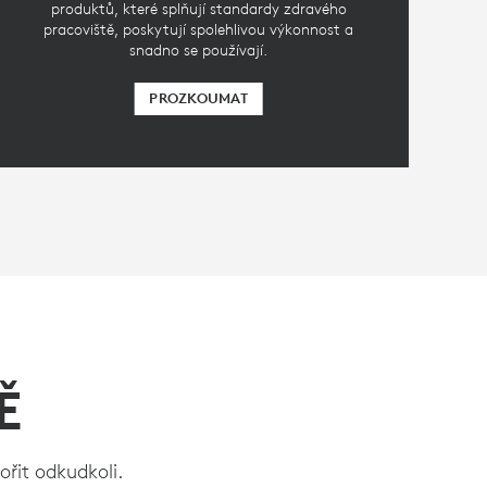
produktů, které splňují standardy zdravého
pracoviště, poskytují spolehlivou výkonnost a
snadno se používají.
PROZKOUMAT
Ě
řit odkudkoli.