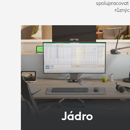
spolupracovat 
různýc
Jádro