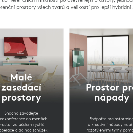
renční prostory všech tvarů a velikostí pro lepší hybridní 
Malé
zasedací
Prostor pr
prostory
nápady
Snadno zavádějte
deokonference do menších
Podpořte brainstormin
prostor za účelem rychlé
a kreativní nápady např
operace a ad hoc schůzek
rozptýlenými týmy pomo