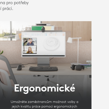
ena pro potřeby
 práci.
Ergonomické
Umožněte zaměstnancům možnost volby a
jejich kvalitu práce pomocí ergonomických