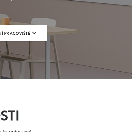
NÍ PRACOVIŠTĚ
STI
oduše vybavené