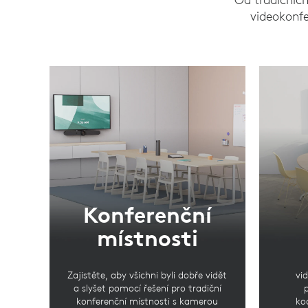
videokonfe
Konferenční
místnosti
Zajistěte, aby všichni byli dobře vidět
vi
a slyšet pomocí řešení pro tradiční
konferenční místnosti s kamerou
ko