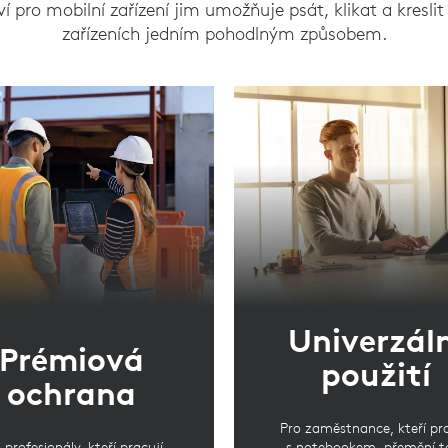
ví pro mobilní zařízení jim umožňuje psát, klikat a kresli
zařízeních jedním pohodlným způsobem.
Univerzál
Prémiová
použití
ochrana
Pro zaměstnance, kteří pra
 profesionály, kteří pracují
s notebookem, přemění t