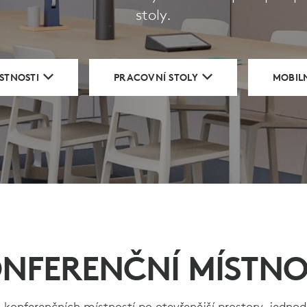
stoly.
STNOSTI
PRACOVNÍ STOLY
MOBIL
NFERENČNÍ MÍSTNO
 konferenčních místností po otevřenější prostory, jedn