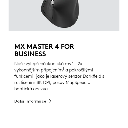
MX MASTER 4 FOR
BUSINESS
Naše vylepšená ikonická myš s 2x
1
výkonnějším připojením
Ve srovnání s myší MX Master
a pokročilými
funkcemi, jako je laserový senzor Darkfield s
rozlišením 8K DPI, posuv MagSpeed a
haptická odezva.
Další informace