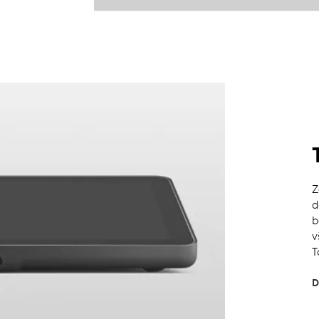
Z
d
b
v
T
D