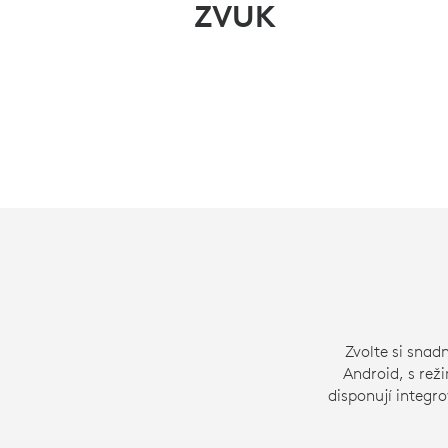
ZVUK
Zvolte si sna
Android, s re
disponují integ