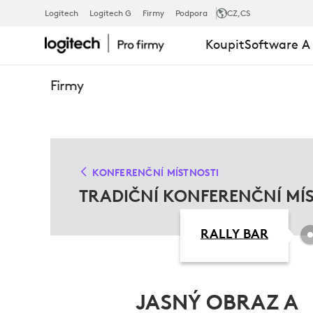
TRADIČNÍ
Logitech
Logitech G
Firmy
Podpora
CZ
,CS
Koupit
Software A
ŘEŠENÍ
Firmy
KONFERENČ
MÍSTNOSTÍ
KONFERENČNÍ MÍSTNOSTI
TRADIČNÍ KONFERENČNÍ MÍ
RALLY BAR
JASNÝ OBRAZ A