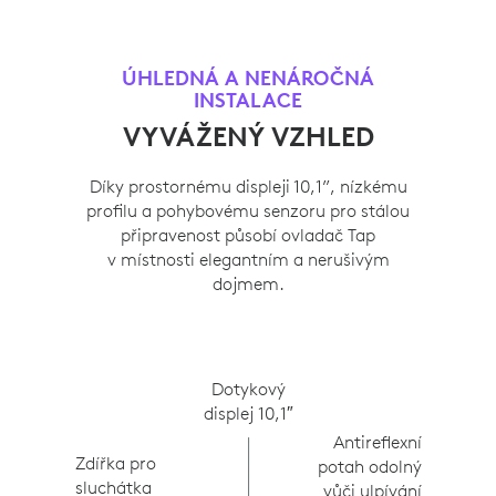
ÚHLEDNÁ A NENÁROČNÁ
INSTALACE
VYVÁŽENÝ VZHLED
Díky prostornému displeji 10,1”, nízkému
profilu a pohybovému senzoru pro stálou
připravenost působí ovladač Tap
v místnosti elegantním a nerušivým
dojmem.
Dotykový
displej 10,1″
Antireflexní
Zdířka pro
potah odolný
sluchátka
vůči ulpívání