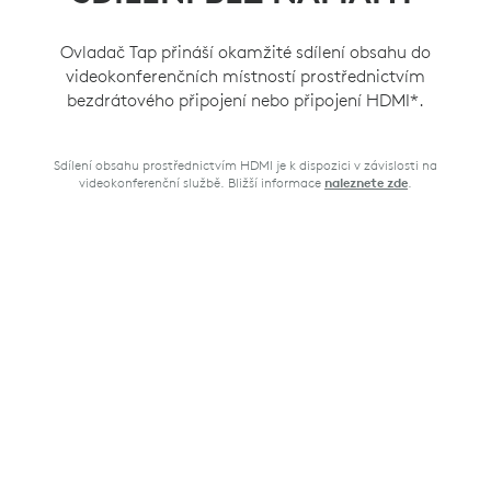
Ovladač Tap přináší okamžité sdílení obsahu do
videokonferenčních místností prostřednictvím
bezdrátového připojení nebo připojení HDMI*.
Sdílení obsahu prostřednictvím HDMI je k dispozici v závislosti na
videokonferenční službě. Bližší informace
.
naleznete zde