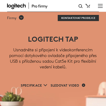
DOTYKOVÝ
OVLADAČ
Firmy
KONTAKTOVAT PRODEJCE
KONFERENČNÍ
MÍSTNOSTI
LOGITECH TAP
LOGITECH
TAP
Usnadněte si připojení k videokonferencím
pomocí dotykového ovladače připojeného přes
USB s přiloženou sadou Cat5e Kit pro flexibilní
vedení kabelů.
SPECIFIKACE
SLEDOVAT VIDEO