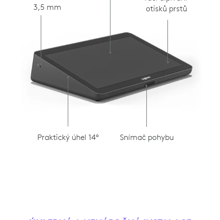
3,5 mm
otisků prstů
Snímač pohybu
Praktický úhel 14°