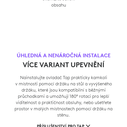
obsahu
ÚHLEDNÁ A NENÁROČNÁ INSTALACE
VÍCE VARIANT UPEVNĚNÍ
Nainstalujte ovladač Tap prakticky kamkoli
v místnosti pomocí držáku na stůl a vyvýšeného
držáku, které jsou kompatibilní s běžnými
průchodkami a umožňují 180° rotaci pro lepší
viditelnost a praktičnost obsluhy, nebo ušetřete
prostor v malých místnostech pomocí držáku na
stěnu.
PŘÍSLUŠENSTVÍ PRO TAP