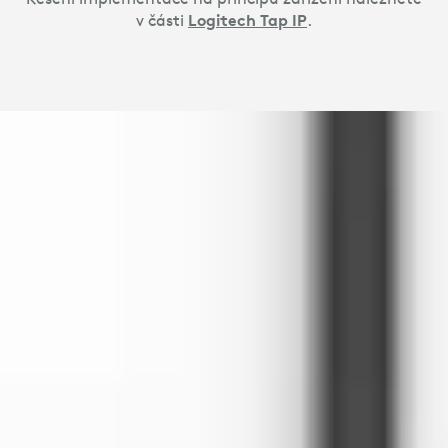
v části
Logitech Tap IP
.