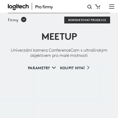
UNIVERZÁLNÍ
KAMERA
Firmy
KONTAKTOVAT PRODEJCE
CONFERENCECAM
MEETUP
S ULTRAŠIROKÝM
OBJEKTIVEM
Univerzální kamera ConferenceCam s ultraširokým
PRO
objektivem pro malé místnosti
MALÉ
PARAMETRY
KOUPIT NYNÍ
MÍSTNOSTI