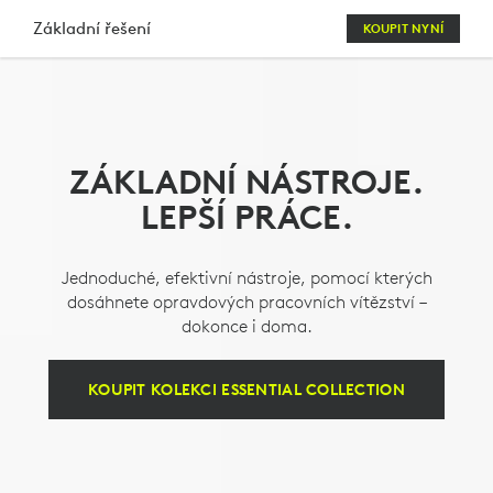
SADA
Základní řešení
KOUPIT NYNÍ
KLÁVESNICE
A
MYŠI
ZÁKLADNÍ NÁSTROJE.
LOGITECH
LEPŠÍ PRÁCE.
ESSENTIALS
S WEBOVOU
Jednoduché, efektivní nástroje, pomocí kterých
KAMEROU
dosáhnete opravdových pracovních vítězství –
dokonce i doma.
A
NÁHLAVNÍ
KOUPIT KOLEKCI ESSENTIAL COLLECTION
SOUPRAVOU