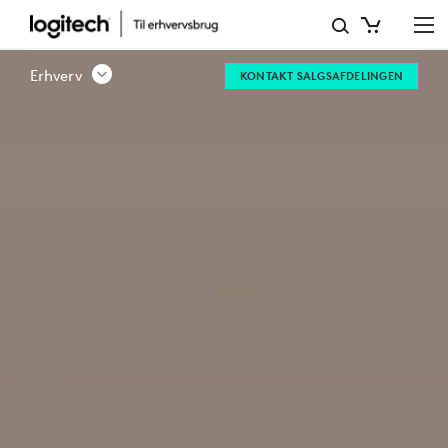
MOBILE
B2B-
Erhverv
KONTAKT SALGSAFDELINGEN
LØSNINGER