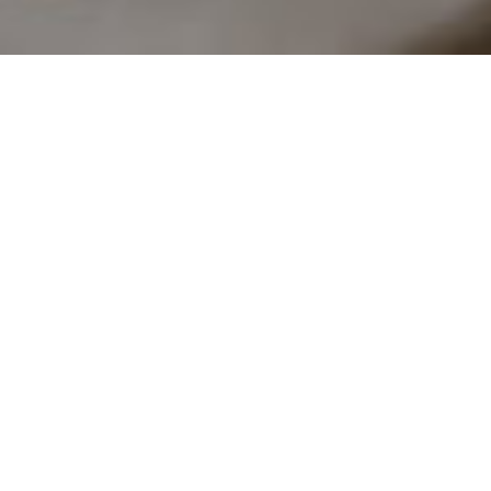
TIL PROFESSIONELLE, DER
BEVÆGER SIG FRIT
OMKRING
Erhvervsværktøjer, der er udarbejdet til at befri
medarbejderne fra deres skriveborde og give dem
mulighed for at yde deres bedste – uanset om de er på
forretningsrejse, i marken, derhjemme eller på
kontoret. Logitechs mobile løsninger er nemme for it-
afdelingen at implementere og administrere.
GUIDE TIL MOBILE ARBEJDSPLADSER