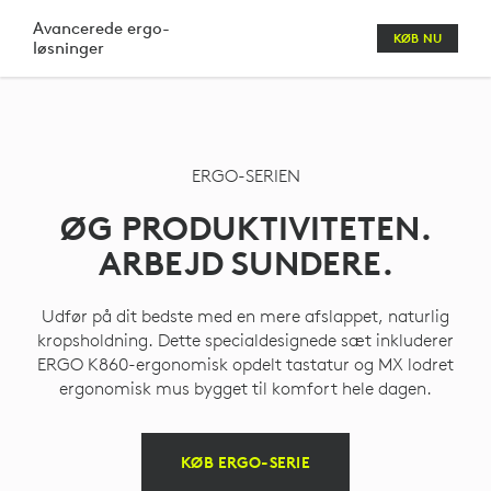
SÆT
Avancerede ergo-
KØB NU
løsninger
MED
ERGONOMISK
TASTATUR,
ERGO-SERIEN
MUS,
ØG PRODUKTIVITETEN.
HEADSET
ARBEJD SUNDERE.
OG
WEBKAMERA
Udfør på dit bedste med en mere afslappet, naturlig
kropsholdning. Dette specialdesignede sæt inkluderer
ERGO K860-ergonomisk opdelt tastatur og MX lodret
ergonomisk mus bygget til komfort hele dagen.
KØB ERGO-SERIE