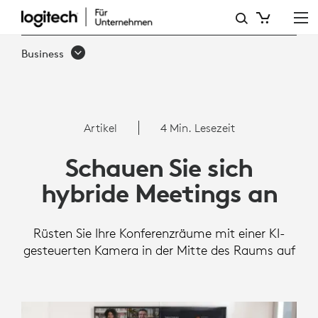
ARTIKEL:
PROBLEME
Business
IN
HYBRIDEN
MEETINGS
Artikel
4 Min. Lesezeit
MIT
Schauen Sie sich
SIGHT
hybride Meetings an
Rüsten Sie Ihre Konferenzräume mit einer KI-
gesteuerten Kamera in der Mitte des Raums auf