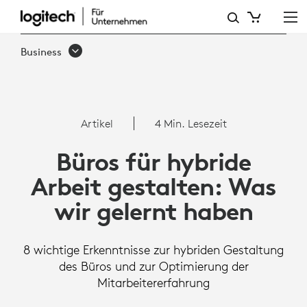
ARTIKEL:
BÜROS
Business
FÜR
HYBRIDE
ARBEIT
Artikel
4 Min. Lesezeit
GESTALTEN:
Büros für hybride
WAS
Arbeit gestalten: Was
WIR
wir gelernt haben
GELERNT
HABEN
8 wichtige Erkenntnisse zur hybriden Gestaltung
des Büros und zur Optimierung der
Mitarbeitererfahrung