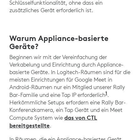
Schlüsselfunktionalität, ohne dass ein
zusätzliches Gerät erforderlich ist.
Warum Appliance-basierte
Geräte?
Beginnen wir mit der Vereinfachung der
Verkabelung und Einrichtung durch Appliance-
basierte Geräte. In Logitech-Räumen sind für die
meisten Einrichtungen für Google Meet in
Android-Räumen nur ein Mitglied unserer Rally
1
. Bei der E
Bar-Familie und eine Tap IP erforderlich
.
Herkömmliche Setups erfordern eine Rally Bar-
Konferenzkamera, ein Tap Gerät und ein Meet
das von CTL
Compute System wie
bereitgestellte
.
In Räumen, die ein Appliance-basiertes Gerät