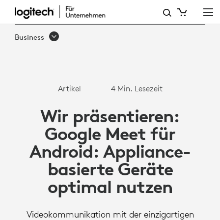
ARTIKEL:
GOOGLE
Business
MEET
AUF
ANDROID
Artikel
4 Min. Lesezeit
Wir präsentieren:
Google Meet für
Android: Appliance-
basierte Geräte
optimal nutzen
Videokommunikation mit der einzigartigen