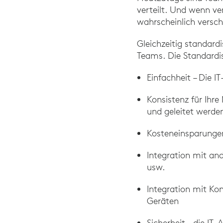
verteilt. Und wenn v
wahrscheinlich versc
Gleichzeitig standar
Teams. Die Standardis
Einfachheit – Die 
Konsistenz für Ihre
und geleitet werde
Kosteneinsparungen
Integration mit a
usw.
Integration mit K
Geräten
Sicherheit – die I