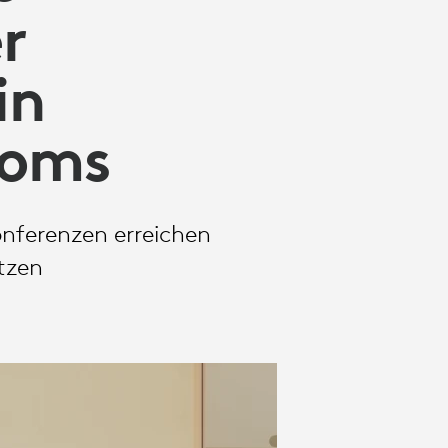
r
in
ooms
onferenzen erreichen
utzen