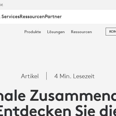
DE
 Services
Ressourcen
Partner
ILITÄT
Produkte
Lösungen
Ressourcen
KON
Artikel
4 Min. Lesezeit
ale Zusammena
Entdecken Sie di