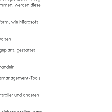
kommen, werden diese
form, wie Microsoft
walten
geplant, gestartet
handeln
ektmanagement-Tools
troller und anderen
sicherzustellen, dass