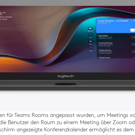
ngen für Teams Rooms angepasst wurden, um Meetings vo
die Benutzer den Raum zu einem Meeting über Zoom ode
schirm angezeigte Konferenzkalender ermöglicht es dem 