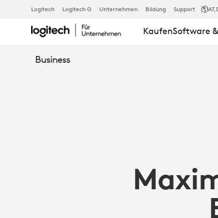
ARTIKEL:
Logitech
Logitech G
Unternehmen
Bildung
Support
AT
,
Kaufen
Software &
INTEROPERAB
Business
MIT
MICROSOFT
TEAMS
Maxim
ROOMS