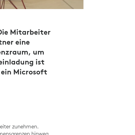
Die Mitarbeiter
tner eine
renzraum, um
inladung ist
 ein Microsoft
weiter zunehmen.
hmensgrenzen hinweg