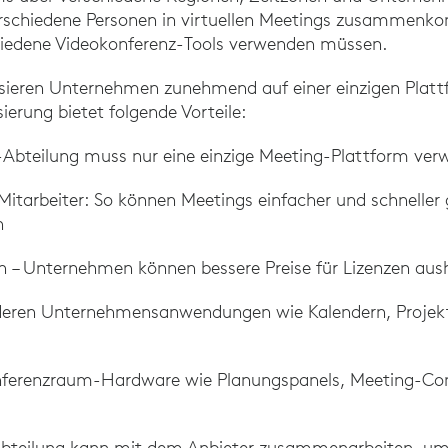
erschiedene Personen in virtuellen Meetings zusammen
hiedene Videokonferenz-Tools verwenden müssen.
disieren Unternehmen zunehmend auf einer einzigen Platt
ierung bietet folgende Vorteile:
IT-Abteilung muss nur eine einzige Meeting-Plattform ver
 Mitarbeiter: So können Meetings einfacher und schneller 
n
 – Unternehmen können bessere Preise für Lizenzen aus
nderen Unternehmensanwendungen wie Kalendern, Proj
onferenzraum-Hardware wie Planungspanels, Meeting-Con
T-Abteilung kann mit dem Anbieter zusammenarbeiten, um 