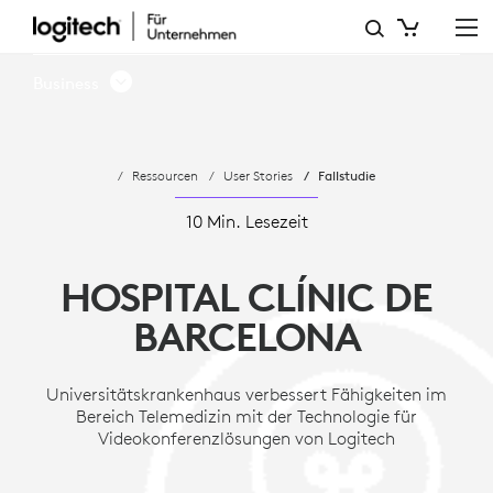
FALLSTUDIE:
HOSPITAL
Business
CLÍNIC
DE
Ressourcen
User Stories
Fallstudie
BARCELONA
-
10 Min. Lesezeit
LOGITECH
HOSPITAL CLÍNIC DE
VC
BARCELONA
Universitätskrankenhaus verbessert Fähigkeiten im
Bereich Telemedizin mit der Technologie für
Videokonferenzlösungen von Logitech