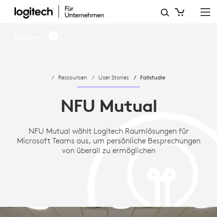
FALLSTUDIE:
NFU
Business
MUTUAL
WÄHLT
Ressourcen
User Stories
Fallstudie
MICROSOFT
TEAMS
NFU Mutual
UND
NFU Mutual wählt Logitech Raumlösungen für
LOGITECH
Microsoft Teams aus, um persönliche Besprechungen
AUS
von überall zu ermöglichen