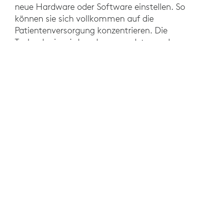
neue Hardware oder Software einstellen. So
können sie sich vollkommen auf die
Patientenversorgung konzentrieren. Die
Technologie wird auch verwendet, um den
Kontakt zwischen Ärzten und Pflegepersonal an
verschiedenen Standorten herzustellen.
ERGEBNISSE
Bei der Entwicklung der Lösung wurde darauf
geachtet, dass sie sich für das
Krankenhauspersonal von NWZ vertraut anfühlt.
WoW ist auf einem mobilen und
höhenverstellbaren medizinischen Wagen
installiert und ein wiederaufladbarer Akku sorgt
für eine Betriebszeit von 10 Stunden.