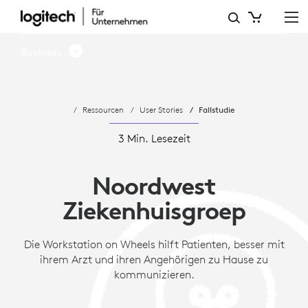
NWZ
VERWENDET
Business
DIE
WORKSTATION
Ressourcen
User Stories
Fallstudie
ON
WHEELS
3 Min. Lesezeit
ZUR
Noordwest
VERBESSERUNG
Ziekenhuisgroep
DER
KOMMUNIKATION
Die Workstation on Wheels hilft Patienten, besser mit
ihrem Arzt und ihren Angehörigen zu Hause zu
kommunizieren.