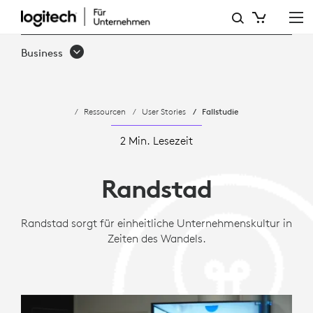
FALLSTUDIE:
WIE
Business
RANDSTAD
MIT
Ressourcen
User Stories
Fallstudie
LOGITECH
VIRTUELLE
2 Min. Lesezeit
MEETINGS
Randstad
STANDARDISIERTE
Randstad sorgt für einheitliche Unternehmenskultur in
Zeiten des Wandels.