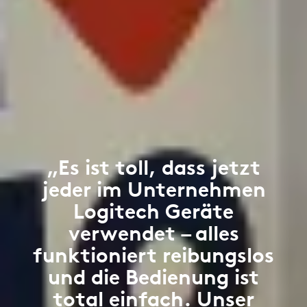
„Es ist toll, dass jetzt
jeder im Unternehmen
Logitech Geräte
verwendet – alles
funktioniert reibungslos
und die Bedienung ist
total einfach. Unser