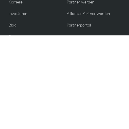
Karriere
Partner werden
Investoren
Alliance-Partner werden
Blog
Partnerportal
Presse
KUNDEN
Kontakt
Rückgabebedingungen
WERTE
E-Mail-Einstellungen
Nachhaltigkeit
Ersatzteile
Recycling
Barrierefreiheit