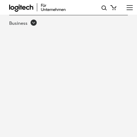
K620
BUSINESS
Business