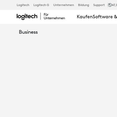
DAS
Logitech
Logitech G
Unternehmen
Bildung
Support
AT
,
Kaufen
Software &
COLLAB
Business
COLLECTIVE
WIRFT
EINEN
ERSTEN