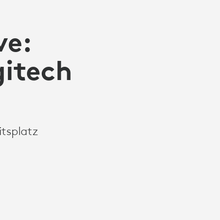
ve:
gitech
itsplatz