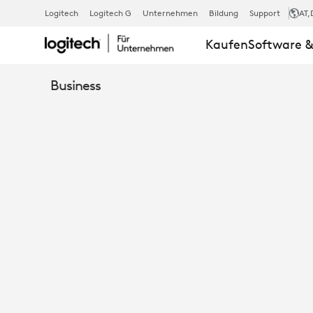
VON
Logitech
Logitech G
Unternehmen
Bildung
Support
AT
,
Kaufen
Software &
DECT
Business
ZU
BLUETOOTH:
WIE
LOGITECH