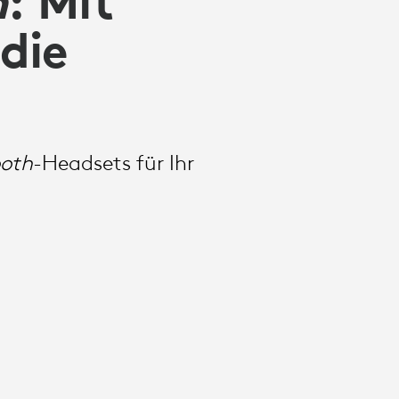
h
: Mit
die
ooth
-Headsets für Ihr