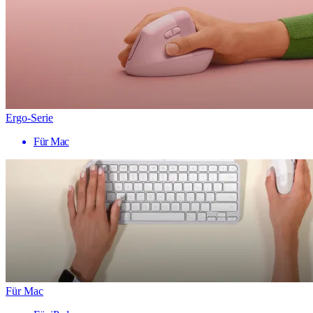
Ergo-Serie
Für Mac
Für Mac