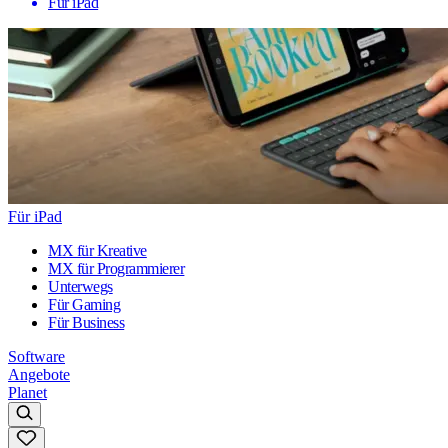
Für iPad
Für iPad
MX für Kreative
MX für Programmierer
Unterwegs
Für Gaming
Für Business
Software
Angebote
Planet