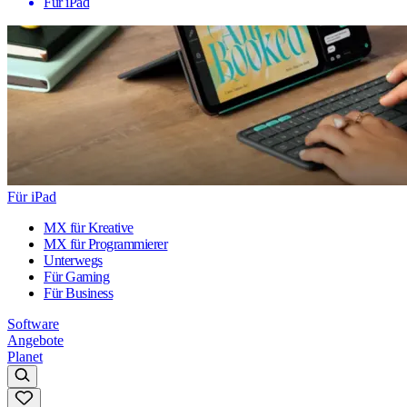
Für iPad
Für iPad
MX für Kreative
MX für Programmierer
Unterwegs
Für Gaming
Für Business
Software
Angebote
Planet