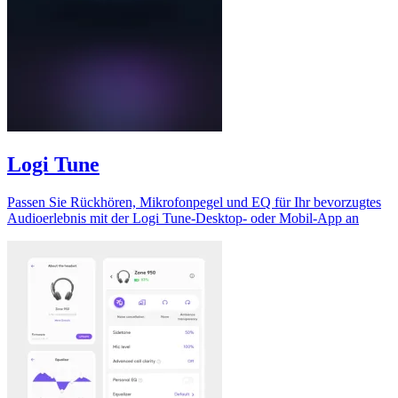
Logi Tune
Passen Sie Rückhören, Mikrofonpegel und EQ für Ihr bevorzugtes
Audioerlebnis mit der Logi Tune-Desktop- oder Mobil-App an