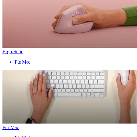
Ergo-Serie
Für Mac
Für Mac