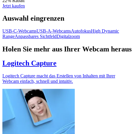
22% Rabatt
Jetzt kaufen
Auswahl eingrenzen
USB-C-Webcams
USB-A-Webcams
Autofokus
High Dynamic
Range
Anpassbares Sichtfeld
Digitalzoom
Holen Sie mehr aus Ihrer Webcam heraus
Logitech Capture
Logitech Capture macht das Erstellen von Inhalten mit Ihrer
Webcam einfach, schnell und intuitiv.