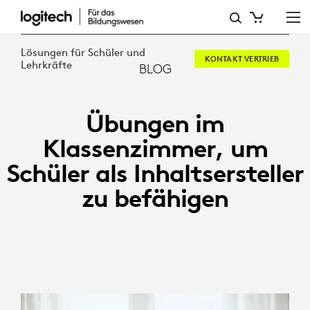
ÜBUNGEN
IM
Lösungen für Schüler und
KONTAKT VERTRIEB
KLASSENZIMMER,
Lehrkräfte
BLOG
UM
SCHÜLER
Übungen im
ALS
Klassenzimmer, um
INHALTSERSTELLER
Schüler als Inhaltsersteller
ZU
zu befähigen
BEFÄHIGEN