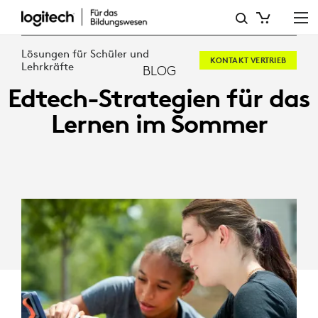
EDTECH-
STRATEGIEN
Lösungen für Schüler und
KONTAKT VERTRIEB
FÜR
Lehrkräfte
BLOG
Edtech-Strategien für das
DAS
Lernen im Sommer
LERNEN
IM
SOMMER
Fünf Ideen für Pädagogen, um großartige
Sommerschulprogramme zu entwickeln