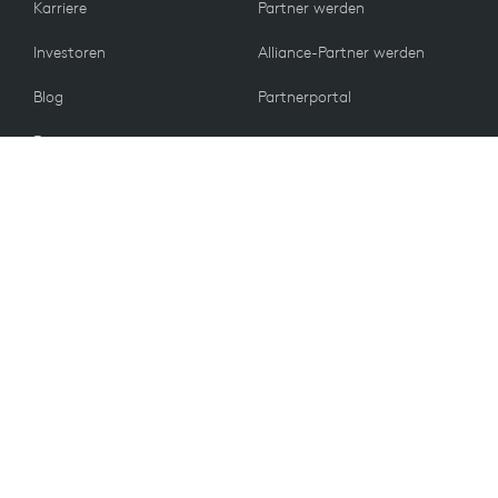
Karriere
Partner werden
Investoren
Alliance-Partner werden
Blog
Partnerportal
Presse
KUNDEN
Kontakt
Rückgabebedingungen
WERTE
E-Mail-Einstellungen
Nachhaltigkeit
Ersatzteile
Recycling
Barrierefreiheit