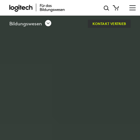
LOGITECH
LÖSUNGEN
Bildungswesen
KONTAKT VERTRIEB
FÜR
DIE
PRIMAR-
UND
SEKUNDARSTUFE