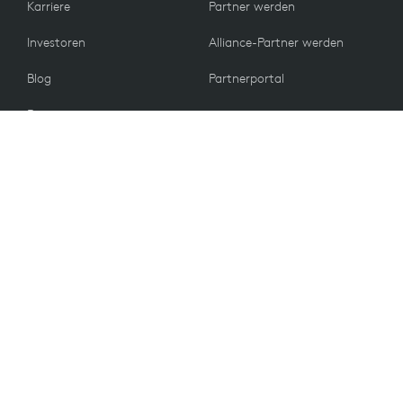
Karriere
Partner werden
Investoren
Alliance-Partner werden
Blog
Partnerportal
Presse
KUNDEN
Kontakt
Rückgabebedingungen
WERTE
E-Mail-Einstellungen
Nachhaltigkeit
Ersatzteile
Recycling
Barrierefreiheit