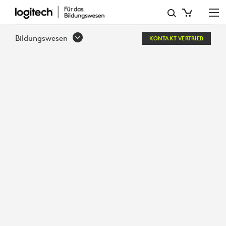
UNLEASH
THE
Bildungswesen
KONTAKT VERTRIEB
POWER
OF
RECORDED
LECTURES
&
CONTENT