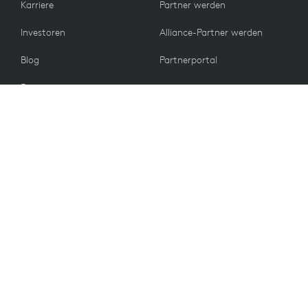
Karriere
Partner werden
Investoren
Alliance-Partner werden
Blog
Partnerportal
Presse
KUNDEN
Kontakt
Rückgabebedingungen
WERTE
E-Mail-Einstellungen
Nachhaltigkeit
Ersatzteile
Recycling
Barrierefreiheit