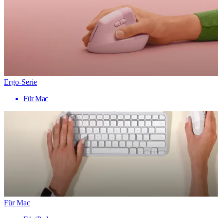
Ergo-Serie
Für Mac
Für Mac