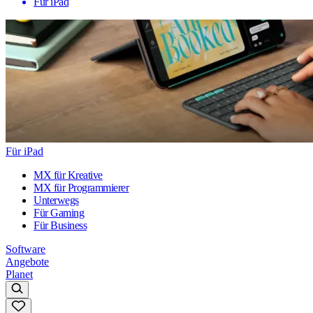
Für iPad
Für iPad
MX für Kreative
MX für Programmierer
Unterwegs
Für Gaming
Für Business
Software
Angebote
Planet