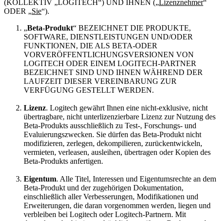
(KOLLEKTIV „LOGITECH“) UND IHNEN („
Lizenznehmer
“
ODER „
Sie
“).
„
Beta-Produkt
“ BEZEICHNET DIE PRODUKTE,
SOFTWARE, DIENSTLEISTUNGEN UND/ODER
FUNKTIONEN, DIE ALS BETA-ODER
VORVERÖFFENTLICHUNGSVERSIONEN VON
LOGITECH ODER EINEM LOGITECH-PARTNER
BEZEICHNET SIND UND IHNEN WÄHREND DER
LAUFZEIT DIESER VEREINBARUNG ZUR
VERFÜGUNG GESTELLT WERDEN.
Lizenz
. Logitech gewährt Ihnen eine nicht-exklusive, nicht
übertragbare, nicht unterlizenzierbare Lizenz zur Nutzung des
Beta-Produkts ausschließlich zu Test-, Forschungs- und
Evaluierungszwecken. Sie dürfen das Beta-Produkt nicht
modifizieren, zerlegen, dekompilieren, zurückentwickeln,
vermieten, verleasen, ausleihen, übertragen oder Kopien des
Beta-Produkts anfertigen.
Eigentum
. Alle Titel, Interessen und Eigentumsrechte an dem
Beta-Produkt und der zugehörigen Dokumentation,
einschließlich aller Verbesserungen, Modifikationen und
Erweiterungen, die daran vorgenommen werden, liegen und
verbleiben bei Logitech oder Logitech-Partnern. Mit