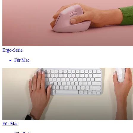
Ergo-Serie
Für Mac
Für Mac