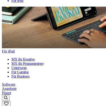
Für iPad
Für iPad
MX für Kreative
MX für Programmierer
Unterwegs
Für Gaming
Für Business
Software
Angebote
Planet