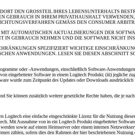
R DORT DEN GROSSTEIL IHRES LEBENSUNTERHALTS BEST
N GEBRAUCH IN IHREM PRIVATHAUSHALT VERWENDEN, LE
LICHTUNGSVERFAHREN GEMÄSS DEN CONSUMER ARBITRA
ICH MIT AUTOMATISCHEN AKTUALISIERUNGEN DER SOFTW
HT IN GEBRAUCH NEHMEN UND DIE SOFTWARE NICHT INS
HRÄNKUNGEN SPEZIFIZIERT WICHTIGE EINSCHRÄNKUN
CHEN ANWENDUNGEN. LESEN SIE DIESEN ABSCHNITT SO
-Programme oder -Anwendungen, einschließlich Software-Anwendungen,
m von eingebetteter Software in einem Logitech Produkt; (iii) jegliche
ftware wurde zum Zeitpunkt des Updates oder Downloads ausdrücklich u
d Sie können zusätzlich weitere gesetzliche Rechte haben, die je nach
n Logitech eine einfache eingeschränkte Lizenz für die Nutzung dies
ech. Mit Ausnahme von in ein Logitech Produkt eingebetteter Software
 werden sowie auf einem Heimserver oder einem internen Netzwerkser
hmen zählen, sofern dies den Rahmen der hier beschriebenen Nutzung d