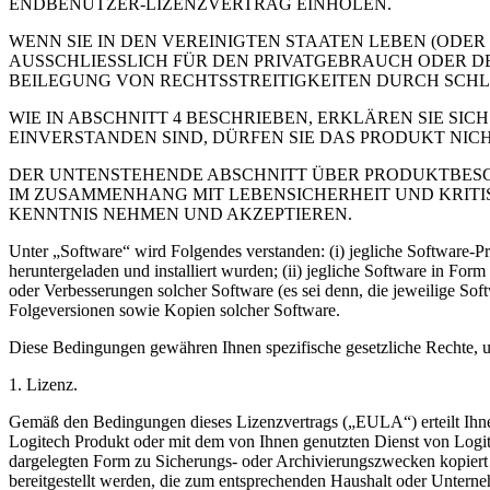
ENDBENUTZER-LIZENZVERTRAG EINHOLEN.
WENN SIE IN DEN VEREINIGTEN STAATEN LEBEN (ODE
AUSSCHLIESSLICH FÜR DEN PRIVATGEBRAUCH ODER DE
BEILEGUNG VON RECHTSSTREITIGKEITEN DURCH SCH
WIE IN ABSCHNITT 4 BESCHRIEBEN, ERKLÄREN SIE S
EINVERSTANDEN SIND, DÜRFEN SIE DAS PRODUKT NIC
DER UNTENSTEHENDE ABSCHNITT ÜBER PRODUKTBESC
IM ZUSAMMENHANG MIT LEBENSICHERHEIT UND KRITIS
KENNTNIS NEHMEN UND AKZEPTIEREN.
Unter „Software“ wird Folgendes verstanden: (i) jegliche Software
heruntergeladen und installiert wurden; (ii) jegliche Software in For
oder Verbesserungen solcher Software (es sei denn, die jeweilige So
Folgeversionen sowie Kopien solcher Software.
Diese Bedingungen gewähren Ihnen spezifische gesetzliche Rechte, un
1. Lizenz.
Gemäß den Bedingungen dieses Lizenzvertrags („EULA“) erteilt Ihne
Logitech Produkt oder mit dem von Ihnen genutzten Dienst von Logit
dargelegten Form zu Sicherungs- oder Archivierungszwecken kopiert
bereitgestellt werden, die zum entsprechenden Haushalt oder Unterne