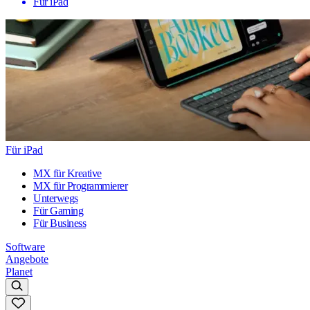
Für iPad
Für iPad
MX für Kreative
MX für Programmierer
Unterwegs
Für Gaming
Für Business
Software
Angebote
Planet