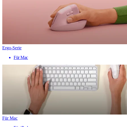
Ergo-Serie
Für Mac
Für Mac