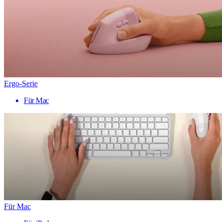
Ergo-Serie
Für Mac
Für Mac