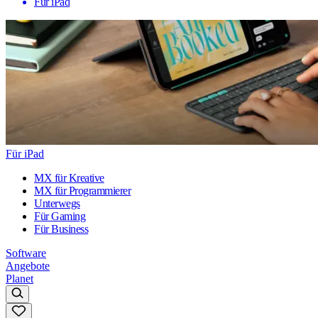
Für iPad
Für iPad
MX für Kreative
MX für Programmierer
Unterwegs
Für Gaming
Für Business
Software
Angebote
Planet