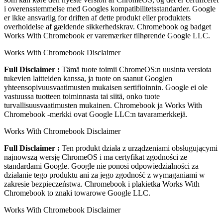
i overensstemmelse med Googles kompatibilitetsstandarder. Google
er ikke ansvarlig for driften af dette produkt eller produktets
overholdelse af gældende sikkerhedskrav. Chromebook og badget
Works With Chromebook er varemærker tilhørende Google LLC.
Works With Chromebook Disclaimer
Full Disclaimer :
Tämä tuote toimii ChromeOS:n uusinta versiota
tukevien laitteiden kanssa, ja tuote on saanut Googlen
yhteensopivuusvaatimusten mukaisen sertifioinnin. Google ei ole
vastuussa tuotteen toiminnasta tai siitä, onko tuote
turvallisuusvaatimusten mukainen. Chromebook ja Works With
Chromebook ‑merkki ovat Google LLC:n tavaramerkkejä.
Works With Chromebook Disclaimer
Full Disclaimer :
Ten produkt działa z urządzeniami obsługującymi
najnowszą wersję ChromeOS i ma certyfikat zgodności ze
standardami Google. Google nie ponosi odpowiedzialności za
działanie tego produktu ani za jego zgodność z wymaganiami w
zakresie bezpieczeństwa. Chromebook i plakietka Works With
Chromebook to znaki towarowe Google LLC.
Works With Chromebook Disclaimer