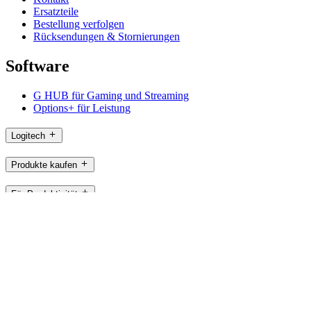
Ersatzteile
Bestellung verfolgen
Rücksendungen & Stornierungen
Software
G HUB für Gaming und Streaming
Options+ für Leistung
Logitech
Produkte kaufen
Für Produktivität
Für Gaming und Streaming
Für Business
Für das Bildungswesen
Support