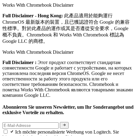
Works With Chromebook Disclaimer
Full Disclaimer - Hong Kong:
此產品適用於能夠運行
ChromeOS 最新版本的裝置，且已獲認證符合 Google 的兼容
性標準。對於此產品的運作或其是否遵從安全要求，Google
概不負責。Chromebook 和 Works With Chromebook 標誌為
Google LLC 的商標。
Works With Chromebook Disclaimer
Full Disclaimer :
Этот продукт соответствует стандартам
совместимости Google и работает с устройствами, на которых
установлена последняя версия ChromeOS. Google не несет
ответственности за работу этого продукта или его
соответствие требованиям безопасности. Chromebook и
пометка Works With Chromebook являются товарными знаками
компании Google LLC.
Abonnieren Sie unseren Newsletter, um Ihr Sonderangebot und
exklusive Vorteile zu erhalten.
Ich möchte personalisierte Werbung von Logitech. Sie