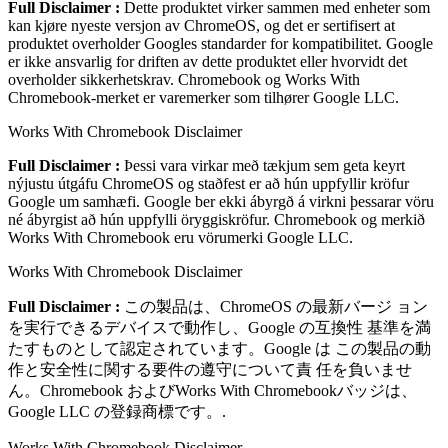
Full Disclaimer :
Dette produktet virker sammen med enheter som
kan kjøre nyeste versjon av ChromeOS, og det er sertifisert at
produktet overholder Googles standarder for kompatibilitet. Google
er ikke ansvarlig for driften av dette produktet eller hvorvidt det
overholder sikkerhetskrav. Chromebook og Works With
Chromebook-merket er varemerker som tilhører Google LLC.
Works With Chromebook Disclaimer
Full Disclaimer :
Þessi vara virkar með tækjum sem geta keyrt
nýjustu útgáfu ChromeOS og staðfest er að hún uppfyllir kröfur
Google um samhæfi. Google ber ekki ábyrgð á virkni þessarar vöru
né ábyrgist að hún uppfylli öryggiskröfur. Chromebook og merkið
Works With Chromebook eru vörumerki Google LLC.
Works With Chromebook Disclaimer
Full Disclaimer :
この製品は、ChromeOS の最新バージ ョン
を実⾏できるデバイスで動作し、Google の互換性 基準を満
たすものとして認定されています。Google は この製品の動
作と安全性に関する要件の遵守について責 任を負いませ
ん。Chromebook およびWorks With Chromebookバッジは、
Google LLC の登録商標です。.
Works With Chromebook Disclaimer