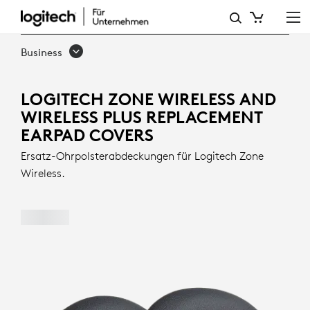
ERSATZ-
OHRPOLSTER
Business
FÜR
LOGITECH
LOGITECH ZONE WIRELESS AND
WIRELESS PLUS REPLACEMENT
ZONE
EARPAD COVERS
WIRELESS
Ersatz-Ohrpolsterabdeckungen für Logitech Zone
UND
Wireless.
WIRELESS
PLUS