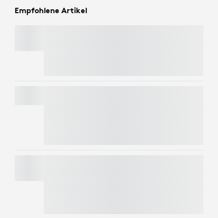
Empfohlene Artikel
PEBBLE MOUSE 2 M350S
Verwenden Sie den Code
LOGICOLOR
, um EXTRA
€ 5 auf ausgewählte farbige Artikel zu erhalten
PEBBLE KEYS 2 K380S
Sparen Sie 50 % auf Webcams
, wenn Tastatur
und Maus im Warenkorb enthalten sind.
Ausschlüsse gelten.*
C270 HD WEBCAM
Sparen Sie 50 % auf Webcams
, wenn Tastatur
und Maus im Warenkorb enthalten sind.
Ausschlüsse gelten.*