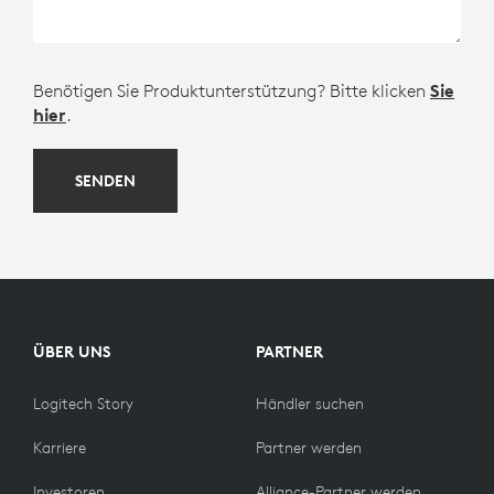
Benötigen Sie Produktunterstützung? Bitte klicken
Sie
hier
.
SENDEN
ÜBER UNS
PARTNER
Logitech Story
Händler suchen
Karriere
Partner werden
Investoren
Alliance-Partner werden