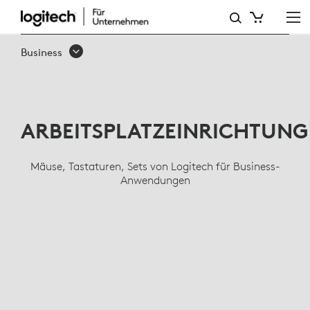
BUSINESS-
TASTATUREN,
Business
KABELLOSE
MÄUSE,
ERGONOMIC
ARBEITSPLATZEINRICHTUN
LINE
Mäuse, Tastaturen, Sets von Logitech für Business-
Anwendungen