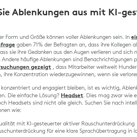
 Sie Ablenkungen aus mit KI-ge
ei
 Form und Größe können voller Ablenkungen sein. In
frage
gaben 71% der Befragten an, dass ihre Kollegen a
dass sie ihre Gedanken aus den Augen verlieren und sich n
. Andere häufige Ablenkungen sind Benachrichtigungen pe
suchungen gezeigt
, dass Mitarbeiter weltweit Hunde
, ihre Konzentration wiederzugewinnen, wenn sie verlor
 konzentriert und engagiert bleiben, ist es wichtig, Able
Headset
en. Die einfache Lösung?
. Dies mag zwar wie e
ch Headsets sind nicht alle gleich. Suchen Sie nach intel
onen wie:
ualität mit KI-gesteuerter aktiver Rauschunterdrückun
uschunterdrückung für eine klare Sprachübertragung in