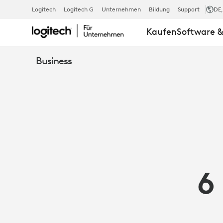
6
Logitech
Logitech G
Unternehmen
Bildung
Support
DE
Kaufen
Software &
MÖGLICHKEI
Business
ZUR
STEIGERUNG
DER
6
PRODUKTIVI