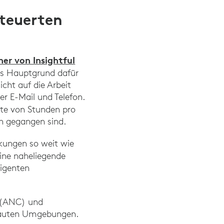
steuerten
ner von Insightful
ls Hauptgrund dafür
icht auf die Arbeit
r E-Mail und Telefon.
rte von Stunden pro
en gegangen sind.
nkungen so weit wie
ine naheliegende
ligenten
g (ANC) und
 lauten Umgebungen.