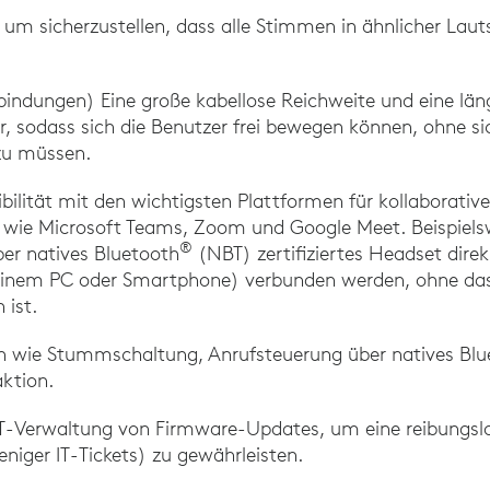
um sicherzustellen, dass alle Stimmen in ähnlicher Laut
rbindungen) Eine große kabellose Reichweite und eine län
r, sodass sich die Benutzer frei bewegen können, ohne s
zu müssen.
bilität mit den wichtigsten Plattformen für kollaborativ
s wie Microsoft Teams, Zoom und Google Meet. Beispielsw
®
er natives Bluetooth
(NBT) zertifiziertes Headset dire
einem PC oder Smartphone) verbunden werden, ohne das
 ist.
n wie Stummschaltung, Anrufsteuerung über natives Blu
aktion.
T-Verwaltung von Firmware-Updates, um eine reibungslo
niger IT-Tickets) zu gewährleisten.