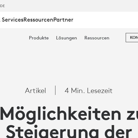
,DE
 Services
Ressourcen
Partner
TEN
Produkte
Lösungen
Ressourcen
KON
Artikel
4 Min. Lesezeit
 Möglichkeiten z
TÄT
Steigerung der