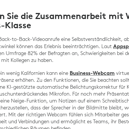
rn Sie die Zusammenarbeit mi
s-Klasse
 Back-to-Back-Videoanrufe eine Selbstverständlichkeit, a
Appsp
kwinkel können das Erlebnis beeinträchtigen. Laut
ten Umfrage 82% der Befragten an, Schwierigkeiten bei
mit Kollegen zu haben.
Business-Webcam
ein wenig Kalifornien kann eine
virtue
äsenz erhöhen. Zu den Funktionen, die Sie beachten soll
ine KI-gestützte automatische Belichtungskorrektur für K
äuschunterdrückendes Mikrofon. Für noch mehr Präsentat
eine Neige-Funktion, um Notizen auf einem Schreibtisch 
erzustellen, dass der Sprecher in der Bildmitte bleibt, w
ert. Mit der richtigen Webcam fühlen sich Mitarbeiter g
it und Verbindungen und ermöglicht es Teams, ihr Beste
erschiedlichen Räumen befinden.