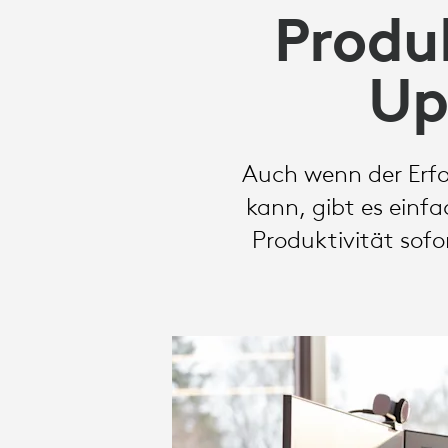
MIT
Produ
EINFACHEN
Up
UPGRADES
Auch wenn der Erfol
kann, gibt es einf
FÜR
Produktivität sofo
IHR
BÜRO