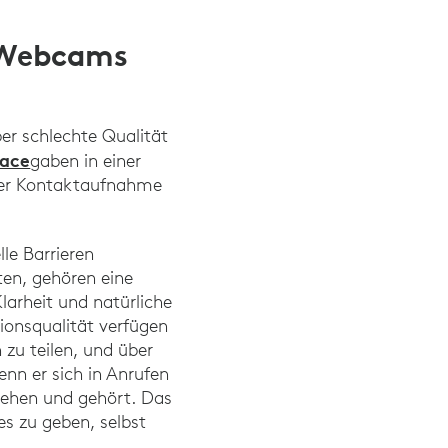
t Webcams
ber schlechte Qualität
ace
gaben in einer
 der Kontaktaufnahme
lle Barrieren
ten, gehören eine
larheit und natürliche
ionsqualität verfügen
zu teilen, und über
enn er sich in Anrufen
esehen und gehört. Das
s zu geben, selbst