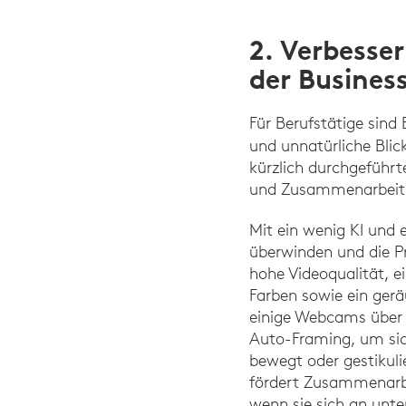
2. Verbesse
der Busines
Für Berufstätige sind
und unnatürliche Blic
kürzlich durchgeführ
und Zusammenarbeit 
Mit ein wenig KI und 
überwinden und die Pr
hohe Videoqualität, e
Farben sowie ein ger
einige Webcams über 
Auto-Framing, um sich
bewegt oder gestikuli
fördert Zusammenarbe
wenn sie sich an unt