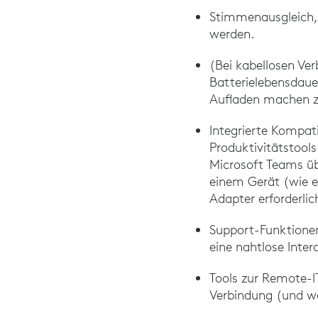
Stimmenausgleich, 
werden.
(Bei kabellosen Ve
Batterielebensdaue
Aufladen machen 
Integrierte Kompati
Produktivitätstool
Microsoft Teams üb
einem Gerät (wie 
Adapter erforderlich
Support-Funktione
eine nahtlose Inter
Tools zur Remote-I
Verbindung (und we