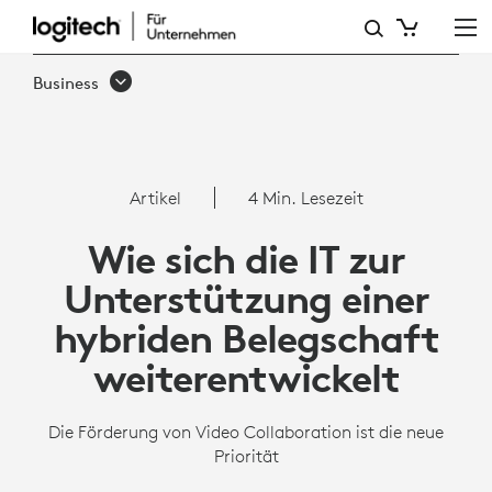
WIE
SICH
Business
DIE
IT
ZUR
Artikel
4 Min. Lesezeit
UNTERSTÜTZUNG
Wie sich die IT zur
EINER
Unterstützung einer
HYBRIDEN
hybriden Belegschaft
BELEGSCHAFT
weiterentwickelt
WEITERENTWICKELT
Die Förderung von Video Collaboration ist die neue
Priorität