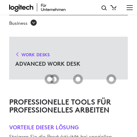
ADVANCED
WORK
Business
DESK
LÖSUNGEN
FÜR
WORK DESKS
MICROSOFT
ADVANCED WORK DESK
TEAMS
PROFESSIONELLE TOOLS FÜR
PROFESSIONELLES ARBEITEN
VORTEILE DIESER LÖSUNG
Steigern Sie die Produktivität bei speziellen