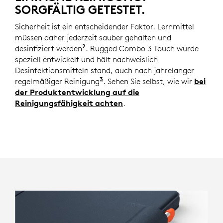
SORGFÄLTIG GETESTET.
Sicherheit ist ein entscheidender Faktor. Lernmittel
müssen daher jederzeit sauber gehalten und
2
desinfiziert werden
Wir empfehlen, hierfür ein trocken
. Rugged Combo 3 Touch wurde
speziell entwickelt und hält nachweislich
Desinfektionsmitteln stand, auch nach jahrelanger
3
regelmäßiger Reinigung
Basierend auf branchenweiten 
. Sehen Sie selbst, wie wir
bei
der Produktentwicklung auf die
Reinigungsfähigkeit achten
.