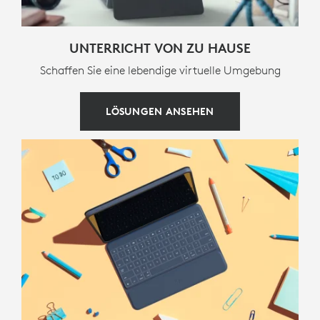
GARANTIEINFORMATIONEN
UNTERRICHT VON ZU HAUSE
3 Jahre eingeschränkte Hardwaregarantie
Schaffen Sie eine lebendige virtuelle Umgebung
LÖSUNGEN ANSEHEN
TEILENUMMER
Classic Blue French (AZERTY) :
920-010362
Classic Blue Swiss (QWERTZ) :
920-010363
Classic Blue Danish / Norwegian / Swedish /
Finnish (QWERTY) :
920-010366
Classic Blue English UK (QWERTY) :
920-010367
Classic Blue German (QWERTZ) :
920-010361