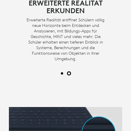
EOS
ERWEITERTE REALITÄT
FO
ERKUNDEN
 Schüler
Erweiterte Realität eröffnet Schülern völlig
Mit Rug
bung
neue Horizonte beim Entdecken und
Fot
das iPad
Analysieren, mit Bildungs-Apps für
aufnehm
en,
Geschichte, MINT und vieles mehr. Die
pe
mera des
Schüler erhalten einen tieferen Einblick in
uneinge
 für ihre
Systeme, Berechnungen und die
iPads zu
tellen
Funktionsweise von Objekten in ihrer
Proje
Umgebung.