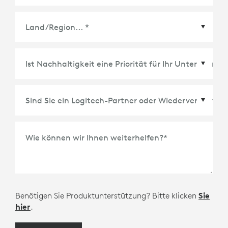
Tastatur-Typ: Befestigte Tastatur
Beleuchtete Tasten: Nein
Anpassbare Winkelausrichtung: 20-60°
Land/Region
*
Stromversorgung und Verbindung: Stromversorgung
über iPad per Smart Connector
Case
Aufbewahrungsmöglichkeit für den Logitech Crayon
Schutz für Vorderseite, Rückseite und Seiten
Wie können wir Ihnen weiterhelfen?
*
Zugang zu allen Anschlüssen: Kamera, Lightning-
Anschluss, Kopfhöreranschluss
Tastatur
Vollständige Tastenzeile mit iPadOS-Sondertasten
Benötigen Sie Produktunterstützung? Bitte klicken
Sie
18 mm Tastenabstand
hier
.
1,2 mm Tastenhub