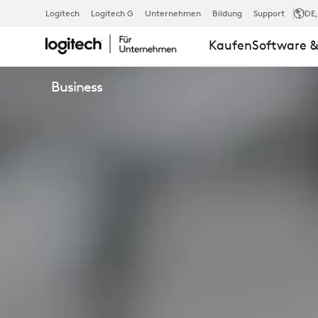
ZONE
Logitech
Logitech G
Unternehmen
Bildung
Support
DE
Kaufen
Software &
WIRELESS
Business