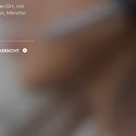
en Ort, mit
on, Mikrofon
.
BERSICHT