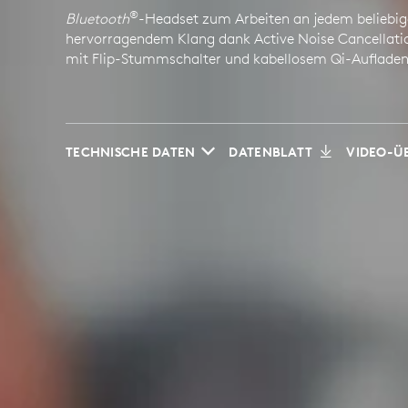
®
Bluetooth
-Headset zum Arbeiten an jedem beliebig
hervorragendem Klang dank Active Noise Cancellati
mit Flip-Stummschalter und kabellosem Qi-Aufladen
TECHNISCHE DATEN
DATENBLATT
VIDEO-Ü