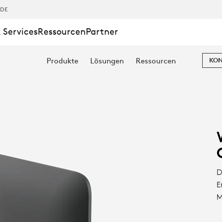
,DE
 Services
Ressourcen
Partner
RUNG
Produkte
Lösungen
Ressourcen
KON
D
E
M