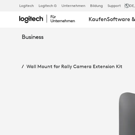
LOGITECH-
Logitech
Logitech G
Unternehmen
Bildung
Support
DE
Kaufen
Software &
WANDHALTE
Business
FÜR
Wall Mount for Rally Camera Extension Kit
DAS
RALLY
KAMERA