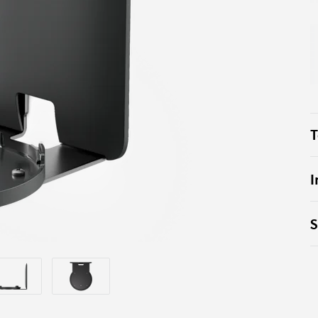
GSKIT
T
I