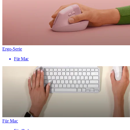
Ergo-Serie
Für Mac
Für Mac