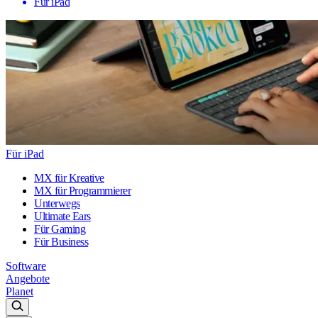
Für iPad
Für iPad
MX für Kreative
MX für Programmierer
Unterwegs
Ultimate Ears
Für Gaming
Für Business
Software
Angebote
Planet