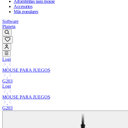
Alfombrillas para mouse
Accesorios
Más populares
Software
Planeta
Logi
MOUSE PARA JUEGOS
G203
Logi
MOUSE PARA JUEGOS
G203