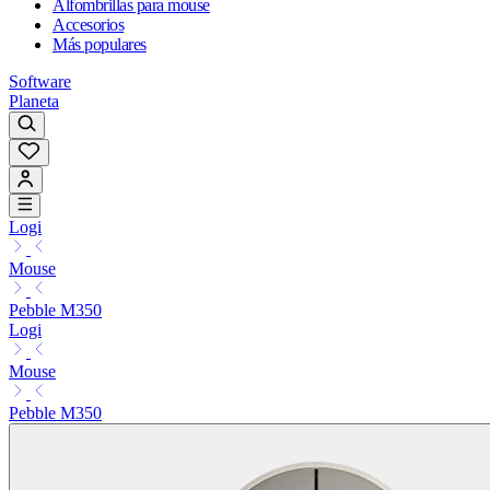
Alfombrillas para mouse
Accesorios
Más populares
Software
Planeta
Logi
Mouse
Pebble M350
Logi
Mouse
Pebble M350